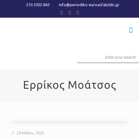
210 3302 843
info@periodiko-euroasfalistiki.gr
Ερρίκος Μοάτσος
29 Μαΐου, 2025