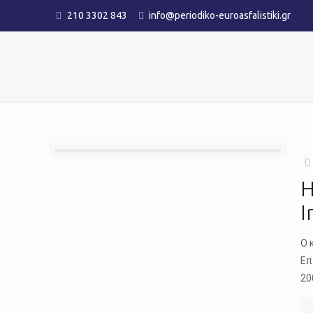
210 3302 843
info@periodiko-euroasfalistiki.gr
H
I
O 
Επ
20