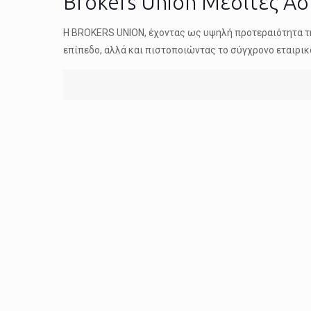
Brokers Union Mεσίτες Α
Η BROKERS UNION, έχοντας ως υψηλή προτεραιότητα τ
επίπεδο, αλλά και πιστοποιώντας το σύγχρονο εταιρικ