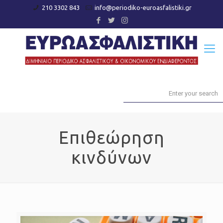
210 3302 843
info@periodiko-euroasfalistiki.gr
Επιθεώρηση
κινδύνων