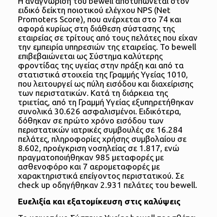
Η αναγνώριση του bewell αποτυπώνεται στον
ειδικό δείκτη ποιοτικού ελέγχου NPS (Net
Promoters Score), που ανέρχεται στο 74 και
αφορά κυρίως στη διάθεση σύστασης της
εταιρείας σε τρίτους από τους πελάτες που είχαν
την εμπειρία υπηρεσιών της εταιρείας. Το bewell
επιβεβαιώνεται ως Σύστημα καλύτερης
φροντίδας της υγείας στην πράξη και από τα
στατιστικά στοιχεία της Γραμμής Υγείας 1010,
που λειτουργεί ως πύλη εισόδου και διαχείρισης
των περιστατικών. Κατά τη διάρκεια της
τριετίας, από τη Γραμμή Υγείας εξυπηρετήθηκαν
συνολικά 30.626 ασφαλισμένοι. Ειδικότερα,
δόθηκαν σε πρώτο χρόνο εισόδου των
περιστατικών ιατρικές συμβουλές σε 16.284
πελάτες, πληροφορίες χρήσης συμβολαίου σε
8.602, προέγκριση νοσηλείας σε 1.817, ενώ
πραγματοποιήθηκαν 985 μεταφορές με
ασθενοφόρο και 7 αερομεταφορές με
χαρακτηριστικά επείγοντος περιστατικού. Σε
check up οδηγήθηκαν 2.931 πελάτες του bewell.
Ευελιξία και εξατομίκευση στις καλύψεις