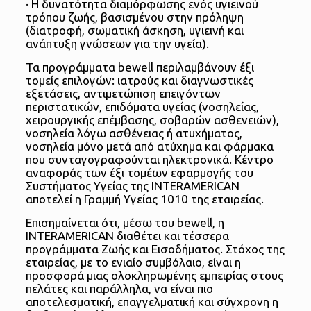
· Η δυνατότητα διαμόρφωσης ενός υγιεινού
τρόπου ζωής, βασισμένου στην πρόληψη
(διατροφή, σωματική άσκηση, υγιεινή και
ανάπτυξη γνώσεων για την υγεία).
Τα προγράμματα bewell περιλαμβάνουν έξι
τομείς επιλογών: ιατρούς και διαγνωστικές
εξετάσεις, αντιμετώπιση επειγόντων
περιστατικών, επιδόματα υγείας (νοσηλείας,
χειρουργικής επέμβασης, σοβαρών ασθενειών),
νοσηλεία λόγω ασθένειας ή ατυχήματος,
νοσηλεία μόνο μετά από ατύχημα και φάρμακα
που συνταγογραφούνται ηλεκτρονικά. Κέντρο
αναφοράς των έξι τομέων εφαρμογής του
Συστήματος Υγείας της INTERAMERICAN
αποτελεί η Γραμμή Υγείας 1010 της εταιρείας.
Επισημαίνεται ότι, μέσω του bewell, η
INTERAMERICAN διαθέτει και τέσσερα
προγράμματα Ζωής και Εισοδήματος. Στόχος της
εταιρείας, με το ενιαίο συμβόλαιο, είναι η
προσφορά μιας ολοκληρωμένης εμπειρίας στους
πελάτες και παράλληλα, να είναι πιο
αποτελεσματική, επαγγελματική και σύγχρονη η