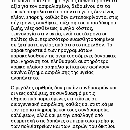
Το καινοτόμο Σύστημα Υγείας bewell προσθέτει
αξία για τον ασφαλισμένο, δεδομένου ότι τα
τυπικά ασφαλιστικά προϊόντα υγείας δεν είναι,
πλέον, επαρκή, καθώς δεν ανταποκρίνονται στις
σύγχρονες συνθήκες: αύξηση του προσδόκιμου
ζωής, νέες ασθένειες, υψηλό κόστος,
τεχνολογία στην υγεία, ενώ ταυτόχρονα οι
πολίτες είναι περισσότερο ευαισθητοποιημένοι
σε ζητήματα υγείας από ότι στο παρελθόν. Τα
χαρακτηριστικά των προγραμμάτων
παρακολουθούν τις αναπτυσσόμενες δυναμικές
(π.χ. γήρανση του πληθυσμού, αυστηρότερο
νομικό πλαίσιο ασφάλισης) και δεν αφήνουν
κανένα ζήτημα ασφάλισης της υγείας
αναπάντητο.
Ο μεγάλος αριθμός δυνητικών συνδυασμών και
οι νέες καλύψεις, σε συνδυασμό με τις
αθροιστικά παρεχόμενες εκπτώσεις σε
οικογενειακή ασφάλιση, καθώς και σχετικά με
τον τρόπο πληρωμής και τους συνδυασμούς
καλύψεων, αλλά και με την απαλλαγή από
συμμετοχή στις δαπάνες σε περίπτωση χρήσης
των πολυϊατρείων και των ιατρών του δικτύου