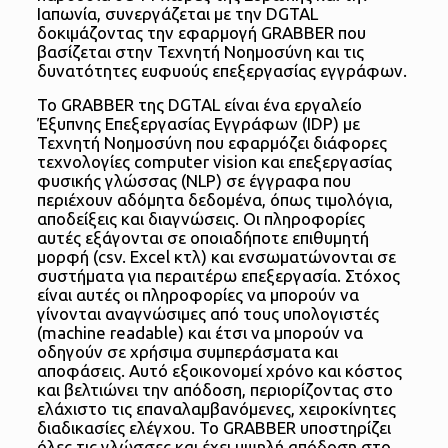
Ιαπωνία, συνεργάζεται με την DGTAL
δοκιμάζοντας την εφαρμογή GRABBER που
βασίζεται στην Τεχνητή Νοημοσύνη και τις
δυνατότητες ευφυούς επεξεργασίας εγγράφων.
Το GRABBER της DGTAL είναι ένα εργαλείο
Έξυπνης Επεξεργασίας Εγγράφων (IDP) με
Τεχνητή Νοημοσύνη που εφαρμόζει διάφορες
τεχνολογίες computer vision και επεξεργασίας
φυσικής γλώσσας (NLP) σε έγγραφα που
περιέχουν αδόμητα δεδομένα, όπως τιμολόγια,
αποδείξεις και διαγνώσεις. Οι πληροφορίες
αυτές εξάγονται σε οποιαδήποτε επιθυμητή
μορφή (csv. Excel κτλ) και ενσωματώνονται σε
συστήματα για περαιτέρω επεξεργασία. Στόχος
είναι αυτές οι πληροφορίες να μπορούν να
γίνονται αναγνώσιμες από τους υπολογιστές
(machine readable) και έτσι να μπορούν να
οδηγούν σε χρήσιμα συμπεράσματα και
αποφάσεις. Αυτό εξοικονομεί χρόνο και κόστος
και βελτιώνει την απόδοση, περιορίζοντας στο
ελάχιστο τις επαναλαμβανόμενες, χειροκίνητες
διαδικασίες ελέγχου. Το GRABBER υποστηρίζει
όλες τις γλώσσες και έχει υψηλή απόδοση στο