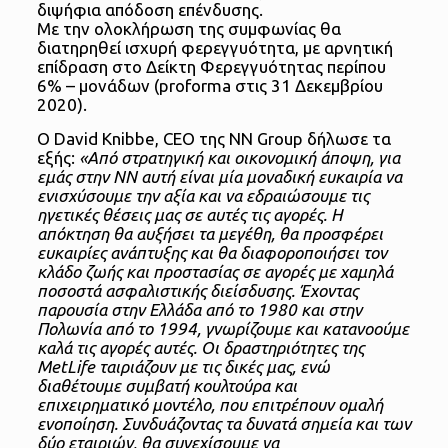
διψήφια απόδοση επένδυσης.
Με την ολοκλήρωση της συμφωνίας θα
διατηρηθεί ισχυρή φερεγγυότητα, με αρνητική
επίδραση στο Δείκτη Φερεγγυότητας περίπου
6% – μονάδων (proforma στις 31 Δεκεμβρίου
2020).
Ο David Knibbe, CEO της NN Group δήλωσε τα
εξής:
«Από στρατηγική και οικονομική άποψη, για
εμάς στην ΝΝ αυτή είναι μία μοναδική ευκαιρία να
ενισχύσουμε την αξία και να εδραιώσουμε τις
ηγετικές θέσεις μας σε αυτές τις αγορές. Η
απόκτηση θα αυξήσει τα μεγέθη, θα προσφέρει
ευκαιρίες ανάπτυξης και θα διαφοροποιήσει τον
κλάδο ζωής και προστασίας σε αγορές με χαμηλά
ποσοστά ασφαλιστικής διείσδυσης. Έχοντας
παρουσία στην Ελλάδα από το 1980 και στην
Πολωνία από το 1994, γνωρίζουμε και κατανοούμε
καλά τις αγορές αυτές. Οι δραστηριότητες της
MetLife ταιριάζουν με τις δικές μας, ενώ
διαθέτουμε συμβατή κουλτούρα και
επιχειρηματικό μοντέλο, που επιτρέπουν ομαλή
ενοποίηση. Συνδυάζοντας τα δυνατά σημεία και των
δύο εταιριών, θα συνεχίσουμε να