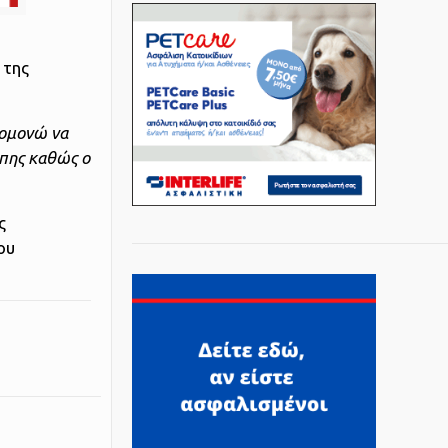
 της
πομονώ να
ώπης καθώς ο
ς
ου