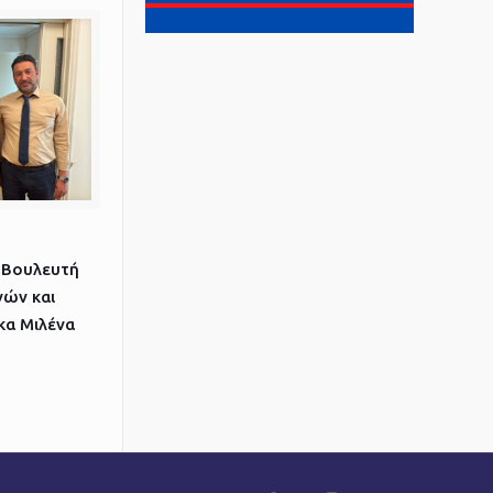
 Βουλευτή
ών και
κα Μιλένα