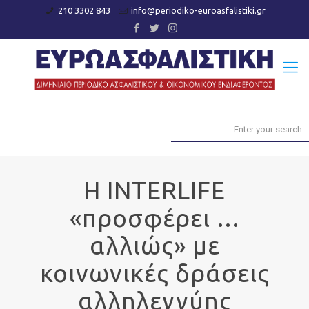
210 3302 843
info@periodiko-euroasfalistiki.gr
Η INTERLIFE
«προσφέρει …
αλλιώς» με
κοινωνικές δράσεις
αλληλεγγύης