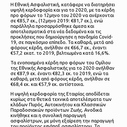
Η Εθνική Ασφαλιστική, κατάφερε να διατηρήσει
υψηλή κερδοφορία και για το 2020, με τα κέρδη
προ φόρων το 12μηνο του 2020 να ανέρχονται
σε €85,7 εκ., (12μηνο 2019: €81,7 εκ.), ενώ
παράλληλα προσαρμόσθηκε άμεσα και
αποτελεσματικά στα νέα δεδομένα και τις
προκλήσεις που δημιούργησε η πανδημία Covid-
19, σε παγκόσμιο επίπεδο. Τα καθαρά, μετά από
φόρους κέρδη, ανήλθαν σε €66,7 εκ., έναντι
€57,2 εκατ. το 2019, βελτιωμένα κατά 16,6%.
Τα ενοποιημένα κέρδη προ φόρων του Ομίλου
της Εθνικής Ασφαλιστικής για το 2020 ανήλθαν
σε €87,9 εκ. έναντι €82,3 εκ. το 2019, ενώ τα
καθαρά, μετά από φόρους κέρδη, ανήλθαν σε
€68,4 εκ. και €57,9 εκ. αντίστοιχα.
Η υψηλή κερδοφορία της Εταιρίας αποδίδεται
κυρίως στα θετικά τεχνικά αποτελέσματα των
κλάδων Πυρός, Αυτοκινήτου και Κλασσικών
Παραδοσιακών προϊόντων Ζωής. Ανοδικά
κινήθηκε και η συνολική παραγωγή
ασφαλίστρων, με μόνη εξαίρεση την παραγωγή
του προϊόντος εφάπαξ ασφαλίστρου. Τα