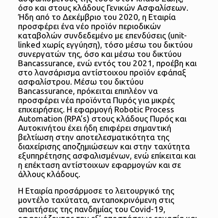
όσο και στους κλάδους Γενικών Ασφαλίσεων.
Ήδη από το Δεκέμβριο του 2020, η Εταιρία
προσφέρει ένα νέο προϊόν περιοδικών
καταβολών συνδεδεμένο με επενδύσεις (unit-
linked χωρίς εγγύηση), τόσο μέσω του δικτύου
συνεργατών της, όσο και μέσω του δικτύου
Bancassurance, ενώ εντός του 2021, προέβη και
στο λανσάρισμα αντίστοιχου προϊόν εφάπαξ
ασφαλίστρου. Μέσω του δικτύου
Bancassurance, πρόκειται επιπλέον να
προσφέρει νέα προϊόντα Πυρός για μικρές
επιχειρήσεις. Η εφαρμογή Robotic Process
Automation (RPA’s) στους κλάδους Πυρός και
Αυτοκινήτου έχει ήδη επιφέρει σημαντική
βελτίωση στην αποτελεσματικότητα της
διαχείρισης αποζημιώσεων και στην ταχύτητα
εξυπηρέτησης ασφαλισμένων, ενώ επίκειται και
η επέκταση αντίστοιχων εφαρμογών και σε
άλλους κλάδους.
Η Εταιρία προσάρμοσε το λειτουργικό της
μοντέλο ταχύτατα, ανταποκρινόμενη στις
απαιτήσεις της πανδημίας του Covid-19,