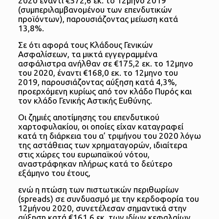
2020 έναντι €572,6 εκ. το 12μηνο 2019
(συμπεριλαμβανομένου των επενδυτικών
προϊόντων), παρουσιάζοντας μείωση κατά
13,8%.
Σε ότι αφορά τους Κλάδους Γενικών
Ασφαλίσεων, τα μικτά εγγεγραμμένα
ασφάλιστρα ανήλθαν σε €175,2 εκ. το 12μηνο
του 2020, έναντι €168,0 εκ. το 12μηνο του
2019, παρουσιάζοντας αύξηση κατά 4,3%,
προερχόμενη κυρίως από τον κλάδο Πυρός και
τον κλάδο Γενικής Αστικής Ευθύνης.
Οι ζημιές αποτίμησης του επενδυτικού
χαρτοφυλακίου, οι οποίες είχαν καταγραφεί
κατά τη διάρκεια του α’ τριμήνου του 2020 λόγω
της αστάθειας των χρηματαγορών, ιδιαίτερα
στις χώρες του ευρωπαϊκού νότου,
αναστράφηκαν πλήρως κατά το δεύτερο
εξάμηνο του έτους,
ενώ η πτώση των πιστωτικών περιθωρίων
(spreads) σε συνδυασμό με την κερδοφορία του
12μήνου 2020, συνετέλεσαν σημαντικά στην
αύξηση κατά €161,6 εκ. των ιδίων κεφαλαίων,