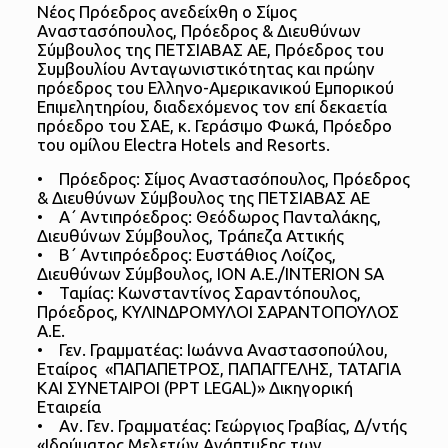
Νέος Πρόεδρος ανεδείχθη ο Σίμος
Αναστασόπουλος, Πρόεδρος & Διευθύνων
Σύμβουλος της ΠΕΤΣΙΑΒΑΣ ΑΕ, Πρόεδρος του
Συμβουλίου Ανταγωνιστικότητας και πρώην
πρόεδρος του Ελληνο-Αμερικανικού Εμπορικού
Επιμελητηρίου, διαδεχόμενος τον επί δεκαετία
πρόεδρο του ΣΑΕ, κ. Γεράσιμο Φωκά, Πρόεδρο
του ομίλου Electra Hotels and Resorts.
• Πρόεδρος: Σίμος Αναστασόπουλος, Πρόεδρος
& Διευθύνων Σύμβουλος της ΠΕΤΣΙΑΒΑΣ ΑΕ
• Α΄ Αντιπρόεδρος: Θεόδωρος Πανταλάκης,
Διευθύνων Σύμβουλος, Τράπεζα Αττικής
• Β΄ Αντιπρόεδρος: Ευστάθιος Λοίζος,
Διευθύνων Σύμβουλος, ΙΟΝ Α.Ε./INTERION SA
• Ταμίας: Κωνσταντίνος Σαραντόπουλος,
Πρόεδρος, ΚΥΛΙΝΔΡΟΜΥΛΟΙ ΣΑΡΑΝΤΟΠΟΥΛΟΣ
Α.Ε.
• Γεν. Γραμματέας: Ιωάννα Αναστασοπούλου,
Εταίρος «ΠΑΠΑΠΕΤΡΟΣ, ΠΑΠΑΓΓΕΛΗΣ, ΤΑΤΑΓΙΑ
ΚΑΙ ΣΥΝΕΤΑΙΡΟΙ (PPT LEGAL)» Δικηγορική
Εταιρεία
• Αν. Γεν. Γραμματέας: Γεώργιος Γραβίας, Δ/ντής
«Ιδρύματος Μελετών Ανάπτυξης των