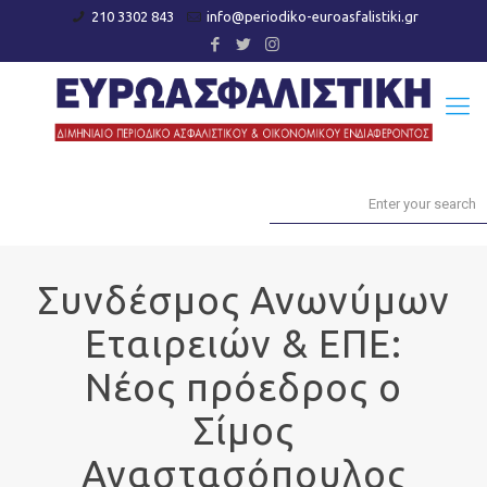
210 3302 843
info@periodiko-euroasfalistiki.gr
Συνδέσμος Ανωνύμων
Εταιρειών & ΕΠΕ:
Νέος πρόεδρος ο
Σίμος
Αναστασόπουλος