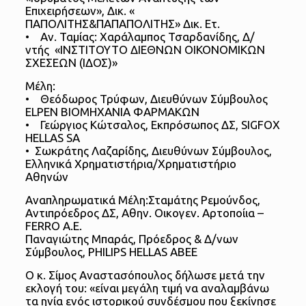
Επιχειρήσεων», Δικ. «
ΠΑΠΟΛΙΤΗΣ&ΠΑΠΑΠΟΛΙΤΗΣ» Δικ. Ετ.
• Αν. Ταμίας: Χαράλαμπος Τσαρδανίδης, Δ/
ντής «ΙΝΣΤΙΤΟΥΤΟ ΔΙΕΘΝΩΝ ΟΙΚΟΝΟΜΙΚΩΝ
ΣΧΕΣΕΩΝ (ΙΔΟΣ)»
Μέλη:
• Θεόδωρος Τρύφων, Διευθύνων Σύμβουλος
ELPEN ΒΙΟΜΗΧΑΝΙΑ ΦΑΡΜΑΚΩΝ
• Γεώργιος Κώτσαλος, Εκπρόσωπος ΔΣ, SIGFOX
HELLAS SA
• Σωκράτης Λαζαρίδης, Διευθύνων Σύμβουλος,
Ελληνικά Χρηματιστήρια/Χρηματιστήριο
Αθηνών
Αναπληρωματικά Μέλη:Σταμάτης Ρεμούνδος,
Αντιπρόεδρος ΔΣ, Αθην. Οικογεν. Αρτοποίια –
FERRO Α.Ε.
Παναγιώτης Μπαράς, Πρόεδρος & Δ/νων
Σύμβουλος, PHILIPS HELLAS ABEE
Ο κ. Σίμος Αναστασόπουλος δήλωσε μετά την
εκλογή του: «είναι μεγάλη τιμή να αναλαμβάνω
τα ηνία ενός ιστορικού συνδέσμου που ξεκίνησε