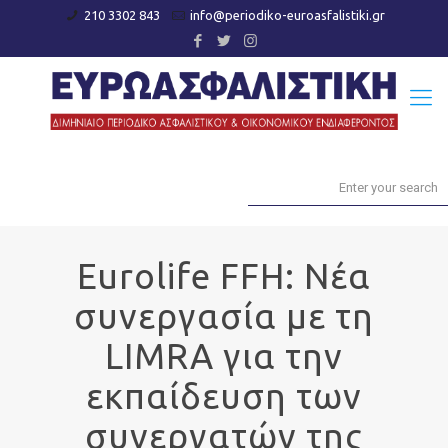
210 3302 843
info@periodiko-euroasfalistiki.gr
Eurolife FFH: Νέα
συνεργασία με τη
LIMRA για την
εκπαίδευση των
συνεργατών της