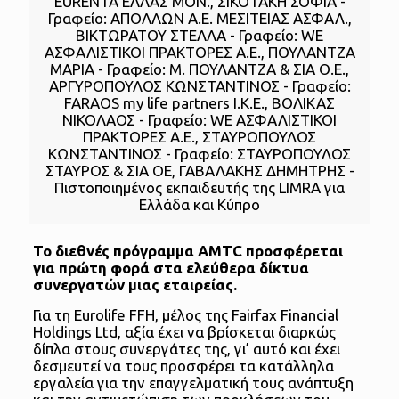
EURENTA ΕΛΛΑΣ ΜΟΝ., ΣΙΚΟΤΑΚΗ ΣΟΦΙΑ -
Γραφείο: ΑΠΟΛΛΩΝ Α.Ε. ΜΕΣΙΤΕΙΑΣ ΑΣΦΑΛ.,
ΒΙΚΤΩΡΑΤΟΥ ΣΤΕΛΛΑ - Γραφείο: WE
ΑΣΦΑΛΙΣΤΙΚΟΙ ΠΡΑΚΤΟΡΕΣ Α.Ε., ΠΟΥΛΑΝΤΖΑ
ΜΑΡΙΑ - Γραφείο: Μ. ΠΟΥΛΑΝΤΖΑ & ΣΙΑ Ο.Ε.,
ΑΡΓΥΡΟΠΟΥΛΟΣ ΚΩΝΣΤΑΝΤΙΝΟΣ - Γραφείο:
FARAOS my life partners Ι.Κ.Ε., ΒΟΛΙΚΑΣ
ΝΙΚΟΛΑΟΣ - Γραφείο: WE ΑΣΦΑΛΙΣΤΙΚΟΙ
ΠΡΑΚΤΟΡΕΣ Α.Ε., ΣΤΑΥΡΟΠΟΥΛΟΣ
ΚΩΝΣΤΑΝΤΙΝΟΣ - Γραφείο: ΣΤΑΥΡΟΠΟΥΛΟΣ
ΣΤΑΥΡΟΣ & ΣΙΑ ΟΕ, ΓΑΒΑΛΑΚΗΣ ΔΗΜΗΤΡΗΣ -
Πιστοποιημένος εκπαιδευτής της LIMRA για
Ελλάδα και Κύπρο
Το διεθνές πρόγραμμα AMTC προσφέρεται
για πρώτη φορά στα ελεύθερα δίκτυα
συνεργατών μιας εταιρείας.
Για τη Eurolife FFH, μέλος της Fairfax Financial
Holdings Ltd, αξία έχει να βρίσκεται διαρκώς
δίπλα στους συνεργάτες της, γι’ αυτό και έχει
δεσμευτεί να τους προσφέρει τα κατάλληλα
εργαλεία για την επαγγελματική τους ανάπτυξη