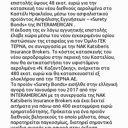
επιστολής ύψους 48 εκατ. ευρώ για την
κατασκευή του νέου διεθνούς αερολιμένα στο
Καστέλι Ηρακλείου, μέσω του ασφαλιστικού
προϊόντος Ασφάλισης Εγγυήσεων – «Surety
Bonds» της INTERAMERICAN .
Η έκδοση της εν λόγω εγγυητικής επιστολής
έλαβε χώρα μέσω του νέου εγκεκριμένου ορίου
πιστώσεων της εταιρείας για τον Όμιλο ΓΕΚ
ΤΕΡΝΑ, σε συνεργασία με την ΝΑΚ Katsiberis
Insurance Brokers. Το κόστος κατασκευής του
νέου αεροδρομίου στην περιοχή του Καστελίου,
που θα αντικαταστήσει τον υφιστάμενο
αερολιμένα «Ν. Καζαντζάκης», ανέρχεται στα
480 εκατ. ευρώ και θα κατασκευαστεί εξ
ολοκλήρου από την ΤΕΡΝΑ ΑE.
Το προϊόν «Surety Bonds» εισήλθε στην ελληνική
αγορά τον Ιανουάριο του 2017 από την
INTERAMERICAN με τη συνεργασία της ΝΑΚ
Katsiberis Insurance Brokers και έχει δεχτεί
αιτήματα για πάνω από 400 εκατομμύρια ευρώ
χρηματοδότησης. Πρόκειται για ένα προϊόν
διεθνούς βεληνεκούς το οποίο μάλιστα, όπως
παρατηρείται παγκοσμίως, διατηρεί σημαντικά
μερίδια αγοράς και αφορά στην έκδοση