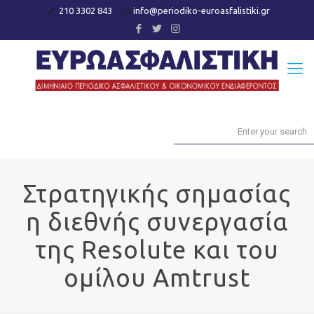
210 3302 843
info@periodiko-euroasfalistiki.gr
Στρατηγικής σημασίας
η διεθνής συνεργασία
της Resolute και του
ομίλου Amtrust