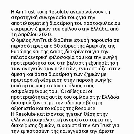
Η AmTrust και η Resolute ανακοινώνουν τη
στρατηγική συνεργασία τους για την
αποτελεσματική διαχείριση του χαρτοφυλακίου
εκκρεμών ζημιών του ομίλου στην Ελλάδα, από
1η Απριλίου 2020.
Ο όμιλος AmTrust διαθέτει ισχυρή παρουσία σε
περισσότερες από 50 χώρες της Αμερικής της
Ευρώπης και της Ασίας ,διακρίνεται για την
πελατοκεντρική φιλοσοφία του και την υψηλή
προτεραιότητα του στη βέλτιστη εξυπηρέτηση
των αναγκών των πελατών , ενώ εστιάζει στην
άμεση και άρτια διαχείριση των ζημιών με
πρωταρχική δέσμευση στην παροχή υψηλής
ποιότητας υπηρεσιών σε όλους τους
ασφαλισμένους του . Οι αξίες και οι
προτεραιότητες αυτές του ομίλου στην Ελλάδα
διασφαλίζονται με την αδιαμφισβήτητη
αξιοπιστία και το κύρος της Resolute
Η Resolute κατέχοντας ηγετική θέση στην
ελληνική ασφαλιστική αγορά στο τομέα της
διαχείρισης ζημιών, ευχαριστεί την AmTrust για
την εμπιστοσύνη της και εγγυάται την άριστη