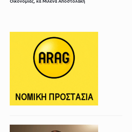
Οικονομίας, κα Μιλένα Αποστολάκη