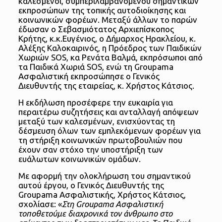
καλεσμένοι, συμπεριλαμβανομένου σημαντικών
εκπροσώπων της τοπικής αυτοδιοίκησης και
κοινωνικών φορέων. Μεταξύ άλλων το παρών
έδωσαν ο Σεβασμιότατος Αρχιεπίσκοπος
Κρήτης, κ.κ.Ευγένιος, ο Δήμαρχος Ηρακλείου, κ.
Αλέξης Καλοκαιρινός, η Πρόεδρος των Παιδικών
Χωριών SOS, κα Ρενάτα Βαλμά, εκπρόσωποι από
τα Παιδικά Χωριά SOS, ενώ τη Groupama
Ασφαλιστική εκπροσώπησε ο Γενικός
Διευθυντής της εταιρείας, κ. Χρήστος Κάτσιος.
Η εκδήλωση προσέφερε την ευκαιρία για
περαιτέρω συζητήσεις και ανταλλαγή απόψεων
μεταξύ των καλεσμένων, ενισχύοντας τη
δέσμευση όλων των εμπλεκόμενων φορέων για
τη στήριξη κοινωνικών πρωτοβουλιών που
έχουν σαν στόχο την υποστήριξη των
ευάλωτων κοινωνικών ομάδων.
Με αφορμή την ολοκλήρωση του σημαντικού
αυτού έργου, ο Γενικός Διευθυντής της
Groupama Ασφαλιστικής, Χρήστος Κάτσιος,
σχολίασε: «
Στη Groupama Ασφαλιστική
τοποθετούμε διαχρονικά τον άνθρωπο στο