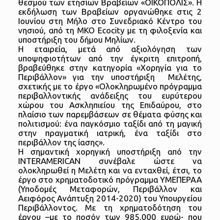
θεσμού των ετησίων Βραβείων «ΟΙΚΟΠΟΛΙΣ».
Η
εκδήλωση των Βραβείων οργανώθηκε στις 2
Ιουνίου στη Μήλο στο Συνεδριακό Κέντρο του
νησιού, από τη ΜΚΟ Ecocity με τη φιλοξενία και
υποστήριξη του δήμου Μηλίων.
Η εταιρεία, μετά από αξιολόγηση των
υποψηφιοτήτων από την έγκριτη επιτροπή,
βραβεύθηκε στην κατηγορία «Χορηγία για το
Περιβάλλον» για την υποστήριξη Μελέτης,
σχετικής με το έργο «Ολοκληρωμένο πρόγραμμα
περιβαλλοντικής ανάδειξης του ευρύτερου
χώρου του Ασκληπιείου της Επιδαύρου, στο
πλαίσιο των παρεμβάσεων σε θέματα φύσης και
πολιτισμού: ένα παγκόσμιο ταξίδι από τη μαγική
στην πραγματική ιατρική, ένα ταξίδι στο
περιβάλλον της ίασης».
Η σημαντική χορηγική υποστήριξη από την
INTERAMERICAN συνέβαλε ώστε να
ολοκληρωθεί η Μελέτη και να ενταχθεί, έτσι, το
έργο στο χρηματοδοτικό πρόγραμμα ΥΜΕΠΕΡΑΑ
(Υποδομές Μεταφορών, Περιβάλλον και
Αειφόρος Ανάπτυξη 2014-2020) του Υπουργείου
Περιβάλλοντος. Με τη χρηματοδότηση του
έργου –με το ποσόν των 985.000 ευρώ- που