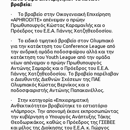
βραβεία:
· Το βραβείο στην Οικογενειακή Επιχείρηση
«APHRODITE» απένειμαν ο πρώην
Πρωθυπουργός Κώστας Καραμανλής και ο
Πρόεδρος του Ε.Ε.Α. Γιάννης Χατζηθεοδοσίου.
· Το ειδικό τιμητικό βραβείο στον Ολυμπιακό
για την κατάκτηση του Conference League από
την ανδρική ομάδα ποδοσφαίρου αλλά και την
κατάκτηση του Youth League από την ομάδα
νέων απένειμαν ο πρώην Πρωθυπουργός
Αντώνης Σαμαράς και ο Πρόεδρος του Ε.Ε.Α.
Γιάννης Χατζηθεοδοσίου. Το βραβείο παρέλαβαν
ο Διευθυντής Διεθνών Σχέσεων της ΠΑΕ
Ολυμπιακός Κώστας Βερνίκος και ο
ποδοσφαιριστής Αντώνης Παπακανέλλος.
· Στην κατηγορία «Επιχειρηματική
Ανθεκτικότητα» βραβεύτηκε το εστιατόριο
«Λάμπρος». Την απονομή έκανε εκπροσωπώντας
την κυβέρνηση ο Υπουργός Ανάπτυξης Τάκης
Θεοδωρικάκος, καθώς ο Πρόεδρος της ΓΣΕΒΕΕ
και μέλος της Διοίκησης του Ε.Ε.Α. κ. Γιώργος