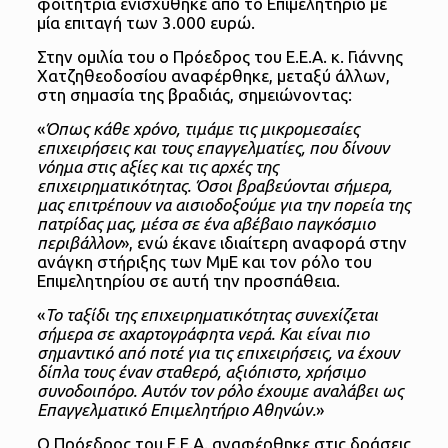
φοιτήτρια ενισχύθηκε από το Επιμελητήριο με
μία επιταγή των 3.000 ευρώ.
Στην ομιλία του ο Πρόεδρος του Ε.Ε.Α. κ. Γιάννης
Χατζηθεοδοσίου αναφέρθηκε, μεταξύ άλλων,
στη σημασία της βραδιάς, σημειώνοντας:
«
Όπως κάθε χρόνο, τιμάμε τις μικρομεσαίες
επιχειρήσεις και τους επαγγελματίες, που δίνουν
νόημα στις αξίες και τις αρχές της
επιχειρηματικότητας. Όσοι βραβεύονται σήμερα,
μας επιτρέπουν να αισιοδοξούμε για την πορεία της
πατρίδας μας, μέσα σε ένα αβέβαιο παγκόσμιο
περιβάλλον
», ενώ έκανε ιδιαίτερη αναφορά στην
ανάγκη στήριξης των ΜμΕ και τον ρόλο του
Επιμελητηρίου σε αυτή την προσπάθεια.
«
Το ταξίδι της επιχειρηματικότητας συνεχίζεται
σήμερα σε αχαρτογράφητα νερά. Και είναι πιο
σημαντικό από ποτέ για τις επιχειρήσεις, να έχουν
δίπλα τους έναν σταθερό, αξιόπιστο, χρήσιμο
συνοδοιπόρο. Αυτόν τον ρόλο έχουμε αναλάβει ως
Επαγγελματικό Επιμελητήριο Αθηνών.
»
Ο Πρόεδρος του Ε.Ε.Α. αναφέρθηκε στις δράσεις