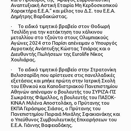
Αναπτυξιακή Αστική Εταιρία Μη Κερδοσκοπικού
Χαρακτήρα Ε.Ε.Α.” και μέλος του Δ.Σ. του Ε.Ε.Α.
Δημήτρης Βαρδακώστας.
· Το ειδικό τιμητικό βραβείο στον Θοδωρή
Τσελίδη για την κατάκτηση του χάλκινου
μεταλλίου στο τζούντο στους Ολυμπιακούς
Αγώνες 2024 στο Παρίσι απένειμαν ο Υπουργός
Αγροτικής Ανάπτυξης Κώστας Τσιάρας και ο
Διευθυντής Πωλήσεων της Eurolife Νίκος
Χουλιάρας.
· Το ειδικό τιμητικό βραβείο στην Στρατονίκη
Βελισσαρίδη που αρίστευσε στις πανελλαδικές
εξετάσεις και μπήκε πρώτη στην Ιατρική Σχολή
του Εθνικού και Καποδιστριακού Πανεπιστημίου
Αθηνών απένειμαν ο βουλευτής του ΣΥΡΙΖΑ-ΠΣ
Σωκράτης Φάμελλος, η βουλευτής του ΠΑΣΟΚ-
ΚΙΝΑΛ Μιλένα Αποστολάκη, ο Πρύτανης του
ΕΚΠΑ Γεράσιμος Σιάσος, ο Πρύτανης του
Πανεπιστημίου Πειραιά Μιχάλης Σφακιανάκης και
ο Υπεύθυνος Συμβουλευτικής Επιχειρήσεων του
Ε.Ε.Α. Γιάννης Βαφειαδάκης.