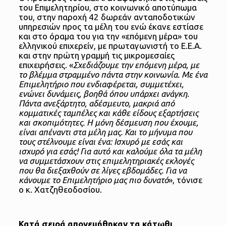
του Επιμελητηρίου, στο κοινωνικό αποτύπωμα
του, στην παροχή 42 δωρεάν ανταποδοτικών
υπηρεσιών προς τα μέλη του ενώ έκανε εστίασε
και στο όραμα του για την «επόμενη μέρα» του
ελληνικού επιχερείν, με πρωταγωνιστή το Ε.Ε.Α.
και στην πρώτη γραμμή τις μικρομεσαίες
επιχειρήσεις. «
Σχεδιάζουμε την επόμενη μέρα, με
το βλέμμα στραμμένο πάντα στην κοινωνία. Με ένα
Επιμελητήριο που ενδιαφέρεται, συμμετέχει,
ενώνει δυνάμεις, βοηθά όπου υπάρχει ανάγκη.
Πάντα ανεξάρτητο, αδέσμευτο, μακριά από
κομματικές ταμπέλες και κάθε είδους εξαρτήσεις
και σκοπιμότητες. Η μόνη δέσμευση που έχουμε,
είναι απέναντι στα μέλη μας. Και το μήνυμα που
τους στέλνουμε είναι ένα: Ισχυρό με εσάς και
ισχυρό για εσάς! Για αυτό και καλούμε όλα τα μέλη
να συμμετάσχουν στις επιμελητηριακές εκλογές
που θα διεξαχθούν σε λίγες εβδομάδες. Για να
κάνουμε το Επιμελητήριο μας πιο δυνατό
», τόνισε
ο κ. Χατζηθεοδοσίου.
Κατά σειρά απονεμήθηκαν τα κάτωθι