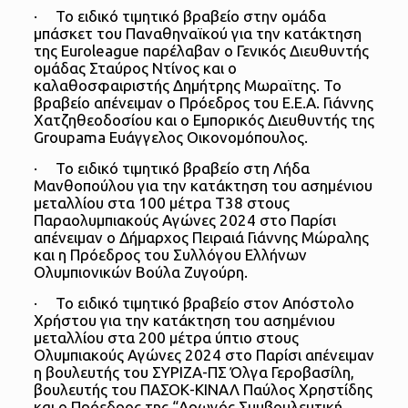
· Το ειδικό τιμητικό βραβείο στην ομάδα
μπάσκετ του Παναθηναϊκού για την κατάκτηση
της Euroleague παρέλαβαν ο Γενικός Διευθυντής
ομάδας Σταύρος Ντίνος και ο
καλαθοσφαιριστής Δημήτρης Μωραϊτης. Το
βραβείο απένειμαν ο Πρόεδρος του Ε.Ε.Α. Γιάννης
Χατζηθεοδοσίου και ο Εμπορικός Διευθυντής της
Groupama Ευάγγελος Οικονομόπουλος.
· Το ειδικό τιμητικό βραβείο στη Λήδα
Μανθοπούλου για την κατάκτηση του ασημένιου
μεταλλίου στα 100 μέτρα T38 στους
Παραολυμπιακούς Αγώνες 2024 στο Παρίσι
απένειμαν ο Δήμαρχος Πειραιά Γιάννης Μώραλης
και η Πρόεδρος του Συλλόγου Ελλήνων
Ολυμπιονικών Βούλα Ζυγούρη.
· Το ειδικό τιμητικό βραβείο στον Απόστολο
Χρήστου για την κατάκτηση του ασημένιου
μεταλλίου στα 200 μέτρα ύπτιο στους
Ολυμπιακούς Αγώνες 2024 στο Παρίσι απένειμαν
η βουλευτής του ΣΥΡΙΖΑ-ΠΣ Όλγα Γεροβασίλη,
βουλευτής του ΠΑΣΟΚ-ΚΙΝΑΛ Παύλος Χρηστίδης
και ο Πρόεδρος της “Αρωγός Συμβουλευτική