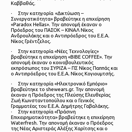
Καββαθάς.
· Στην κατηγορία «Δικτύωση –
Συνεργατικότητα» βραβεύτηκε η επιχείρηση
«Paradox Hellas». Την απονομή έκαναν ο
Πρόεδρος του ΠΑΣΟΚ – ΚΙΝΑΛ Νίκος
Ανδρουλάκης και ο Αντιπρόεδρος του Ε.Ε.Α.
Νίκος Γρέντζελος.
· Στην κατηγορία «Νέες Τεχνολογίες»
βραβεύτηκε η επιχείρηση «BIBE COFFEE». Την
απονομή έκαναν ο κοινοβουλευτικός
εκπρόσωπος του ΣΥΡΙΖΑ – ΠΣ Νίκος Παππάς και
ο Αντιπρόεδρος του Ε.Ε.Α. Νίκος Κογιουμτσής.
· Στην κατηγορία «Ηλεκτρονικό Εμπόριο»
βραβεύτηκε το shewears.gr. Την απονομή
έκαναν η Πρόεδρος της Πλεύσης Ελευθερίας
Ζωή Κωνσταντοπούλου και ο Γενικός
Γραμματέας του Ε.Ε.Α. Δημήτρης Γαβαλάκης.
· Στην κατηγορία «Πράσινη
Επιχειρηματικότητα» βραβεύτηκε η επιχείρηση
Waterfresh. Την απονομή έκαναν ο Πρόεδρος
της Νέας Αριστεράς Αλέξης Χαρίτσης και ο