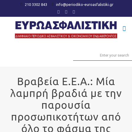
210 3302 843
info@periodiko-euroasfalistiki.gr
Βραβεία Ε.Ε.Α.: Μία
λαμπρή βραδιά με την
παρουσία
προσωπικοτήτων από
όλο το φάσμα της