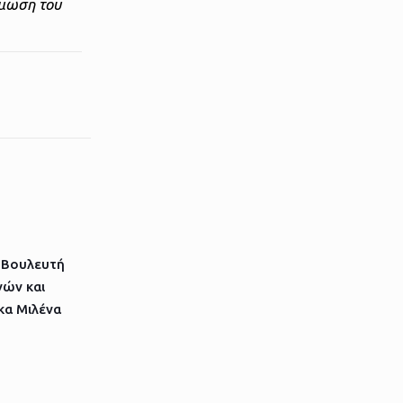
άμωση του
 Βουλευτή
ών και
κα Μιλένα