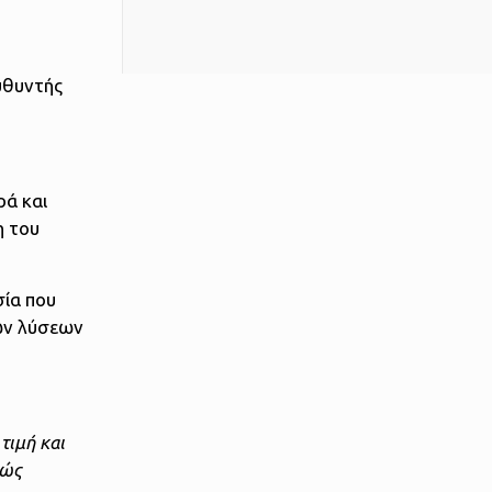
υθυντής
ρά και
η του
σία που
κών λύσεων
 τιμή και
χώς