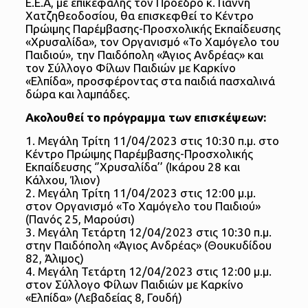
Ε.Ε.Α, με επικεφαλής τον Πρόεδρο κ. Γιάννη
Χατζηθεοδοσίου, θα επισκεφθεί το Κέντρο
Πρώιμης Παρέμβασης-Προσχολικής Εκπαίδευσης
«Χρυσαλίδα», τον Οργανισμό «Το Χαμόγελο του
Παιδιού», την Παιδόπολη «Άγιος Ανδρέας» και
τον Σύλλογο Φίλων Παιδιών με Καρκίνο
«Ελπίδα», προσφέροντας στα παιδιά πασχαλινά
δώρα και λαμπάδες.
Ακολουθεί το πρόγραμμα των επισκέψεων:
1. Μεγάλη Τρίτη 11/04/2023 στις 10:30 π.μ. στο
Κέντρο Πρώιμης Παρέμβασης-Προσχολικής
Εκπαίδευσης ‘’Χρυσαλίδα’’ (Ικάρου 28 και
Κάλχου, Ίλιον)
2. Μεγάλη Τρίτη 11/04/2023 στις 12:00 μ.μ.
στον Οργανισμό «Το Χαμόγελο του Παιδιού»
(Πανός 25, Μαρούσι)
3. Μεγάλη Τετάρτη 12/04/2023 στις 10:30 π.μ.
στην Παιδόπολη «Άγιος Ανδρέας» (Θουκυδίδου
82, Άλιμος)
4. Μεγάλη Τετάρτη 12/04/2023 στις 12:00 μ.μ.
στον Σύλλογο Φίλων Παιδιών με Καρκίνο
«Ελπίδα» (Λεβαδείας 8, Γουδή)