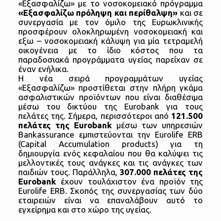
«Εξασφαλίζω» με το νοσοκομειακό πρόγραμμα
«Εξασφαλίζω πρόληψη και περίθαλψη»
και σε
συνεργασία με τον όμιλο της Ευρωκλινικής
προσφέρουν ολοκληρωμένη νοσοκομειακή και
εξω – νοσοκομειακή κάλυψη για μία τετραμελή
οικογένεια με το ίδιο κόστος που τα
παραδοσιακά προγράμματα υγείας παρείχαν σε
έναν ενήλικα.
Η νέα σειρά προγραμμάτων υγείας
«Εξασφαλίζω» προστίθεται στην πλήρη γκάμα
ασφαλιστικών προϊόντων που είναι διαθέσιμα
μέσω του δικτύου της Eurobank για τους
πελάτες της. Σήμερα, περισσότεροι από
121.500
πελάτες της
Eurobank
μέσω των υπηρεσιών
Bankassurance εμπιστεύονται την Eurolife ERB
(Capital Accumulation products) για τη
δημιουργία ενός κεφαλαίου που θα καλύψει τις
μελλοντικές τους ανάγκες και τις ανάγκες των
παιδιών τους. Παράλληλα,
307.000 πελάτες της
Eurobank
έχουν τουλάχιστον ένα προϊόν της
Eurolife ERB. Σκοπός της συνεργασίας των δύο
εταιρειών είναι να επαναλάβουν αυτό το
εγχείρημα και στο χώρο της υγείας.