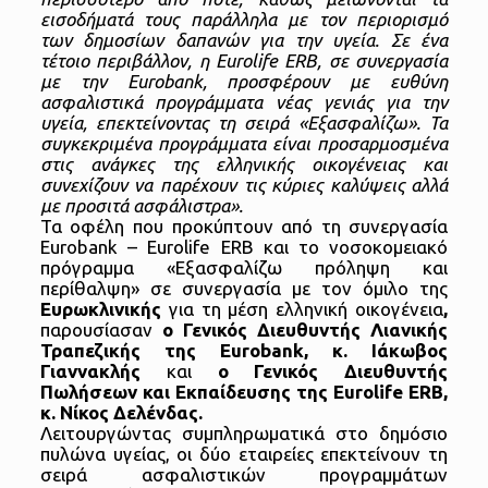
εισοδήματά τους παράλληλα με τον περιορισμό
των δημοσίων δαπανών για την υγεία. Σε ένα
τέτοιο περιβάλλον, η Eurolife ERB, σε συνεργασία
με την Eurobank, προσφέρουν με ευθύνη
ασφαλιστικά προγράμματα νέας γενιάς για την
υγεία, επεκτείνοντας τη σειρά «Εξασφαλίζω». Τα
συγκεκριμένα προγράμματα είναι προσαρμοσμένα
στις ανάγκες της ελληνικής οικογένειας και
συνεχίζουν να παρέχουν τις κύριες καλύψεις αλλά
με προσιτά ασφάλιστρα».
Τα οφέλη που προκύπτουν από τη συνεργασία
Eurobank – Eurolife ERB και το νοσοκομειακό
πρόγραμμα «Εξασφαλίζω πρόληψη και
περίθαλψη» σε συνεργασία με τον όμιλο της
Ευρωκλινικής
για τη μέση ελληνική οικογένεια
,
παρουσίασαν
ο Γενικός Διευθυντής Λιανικής
Τραπεζικής της
Eurobank
,
κ. Ιάκωβος
Γιαννακλής
και
ο Γενικός Διευθυντής
Πωλήσεων και Εκπαίδευσης της
Eurolife
ERB
,
κ. Νίκος Δελένδας.
Λειτουργώντας συμπληρωματικά στο δημόσιο
πυλώνα υγείας, οι δύο εταιρείες επεκτείνουν τη
σειρά ασφαλιστικών προγραμμάτων