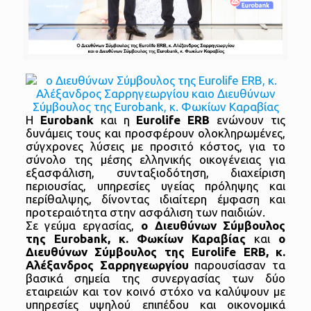
Η
Eurobank
και η
Eurolife
ERB
ενώνουν τις
δυνάμεις τους και προσφέρουν ολοκληρωμένες,
σύγχρονες λύσεις με προσιτό κόστος, για το
σύνολο της μέσης ελληνικής οικογένειας για
εξασφάλιση, συνταξιοδότηση, διαχείριση
περιουσίας, υπηρεσίες υγείας πρόληψης και
περίθαλψης, δίνοντας ιδιαίτερη έμφαση και
προτεραιότητα στην ασφάλιση των παιδιών.
Σε γεύμα εργασίας,
ο Διευθύνων Σύμβουλος
της
Eurobank
,
κ. Φωκίων Καραβίας
και
ο
Διευθύνων Σύμβουλος της
Eurolife
ER
Β, κ.
Αλέξανδρος Σαρρηγεωργίου
παρουσίασαν τα
βασικά σημεία της συνεργασίας των δύο
εταιρειών και τον κοινό στόχο να καλύψουν με
υπηρεσίες υψηλού επιπέδου και οικονομικά