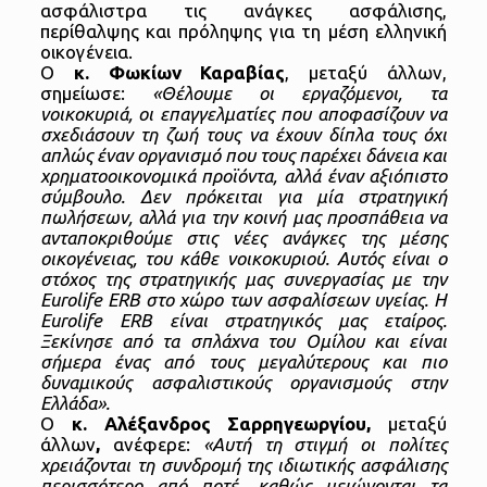
ασφάλιστρα τις ανάγκες ασφάλισης,
περίθαλψης και πρόληψης για τη μέση ελληνική
οικογένεια.
Ο
κ. Φωκίων Καραβίας
, μεταξύ άλλων,
σημείωσε:
«Θέλουμε οι εργαζόμενοι, τα
νοικοκυριά, οι επαγγελματίες που αποφασίζουν να
σχεδιάσουν τη ζωή τους να έχουν δίπλα τους όχι
απλώς έναν οργανισμό που τους παρέχει δάνεια και
χρηματοοικονομικά προϊόντα, αλλά έναν αξιόπιστο
σύμβουλο. Δεν πρόκειται για μία στρατηγική
πωλήσεων, αλλά για την κοινή μας προσπάθεια να
ανταποκριθούμε στις νέες ανάγκες της μέσης
οικογένειας, του κάθε νοικοκυριού. Αυτός είναι ο
στόχος της στρατηγικής μας συνεργασίας με την
Eurolife
ERB
στο χώρο των ασφαλίσεων υγείας. Η
Eurolife
ERB
είναι στρατηγικός μας εταίρος.
Ξεκίνησε από τα σπλάχνα του Ομίλου και είναι
σήμερα ένας από τους μεγαλύτερους και πιο
δυναμικούς ασφαλιστικούς οργανισμούς στην
Ελλάδα».
Ο
κ. Αλέξανδρος Σαρρηγεωργίου,
μεταξύ
άλλων
,
ανέφερε:
«Αυτή τη στιγμή οι πολίτες
χρειάζονται τη συνδρομή της ιδιωτικής ασφάλισης
περισσότερο από ποτέ, καθώς μειώνονται τα