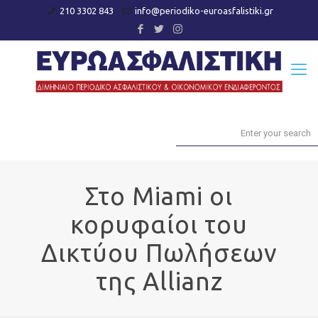
210 3302 843
info@periodiko-euroasfalistiki.gr
Στο Miami οι
κορυφαίοι του
Δικτύου Πωλήσεων
της Allianz