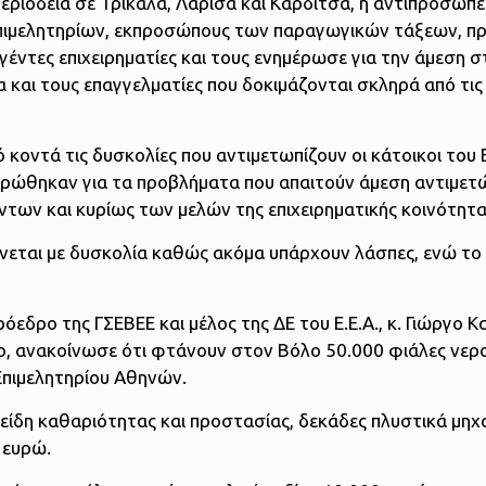
εριοδεία σε Τρίκαλα, Λάρισα και Καρδίτσα, η αντιπροσωπεί
πιμελητηρίων, εκπροσώπους των παραγωγικών τάξεων, π
έντες επιχειρηματίες και τους ενημέρωσε για την άμεση σ
α και τους επαγγελματίες που δοκιμάζονται σκληρά από τις
ό κοντά τις δυσκολίες που αντιμετωπίζουν οι κάτοικοι του 
ερώθηκαν για τα προβλήματα που απαιτούν άμεση αντιμετ
ντων και κυρίως των μελών της επιχειρηματικής κοινότητα
γίνεται με δυσκολία καθώς ακόμα υπάρχουν λάσπες, ενώ τ
εδρο της ΓΣΕΒΕΕ και μέλος της ΔΕ του Ε.Ε.Α., κ. Γιώργο Κ
ελο, ανακοίνωσε ότι φτάνουν στον Βόλο 50.000 φιάλες νερο
Επιμελητηρίου Αθηνών.
ι είδη καθαριότητας και προστασίας, δεκάδες πλυστικά μη
 ευρώ.