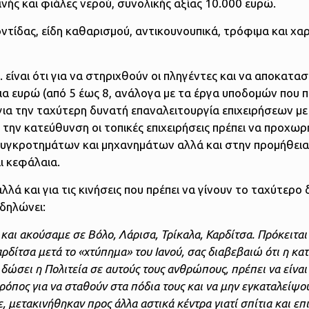
εινής και φιάλες νερού, συνολικής αξίας 10.000 ευρώ.
ντίδας, είδη καθαρισμού, αντικουνουπικά, τρόφιμα και χαρ
. είναι ότι για να στηριχθούν οι πληγέντες και να αποκατα
ια ευρώ (από 5 έως 8, ανάλογα με τα έργα υποδομών που π
 για την ταχύτερη δυνατή επαναλειτουργία επιχειρήσεων με
την κατεύθυνση οι τοπικές επιχειρήσεις πρέπει να προχω
 συγκροτημάτων και μηχανημάτων αλλά και στην προμήθε
αι κεφάλαια.
αλλά και για τις κινήσεις που πρέπει να γίνουν το ταχύτερο 
 δηλώνει:
και ακούσαμε σε Βόλο, Λάρισα, Τρίκαλα, Καρδίτσα. Πρόκειται 
ρδίτσα μετά το «χτύπημα» του Ιανού, σας διαβεβαιώ ότι η κα
α δώσει η Πολιτεία σε αυτούς τους ανθρώπους, πρέπει να είνα
τρόπος για να σταθούν στα πόδια τους και να μην εγκαταλείψο
 μετακινήθηκαν προς άλλα αστικά κέντρα γιατί σπίτια και επι