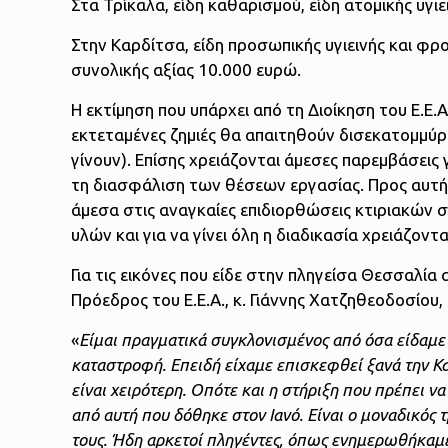
Στα Τρίκαλα, είδη καθαρισμού, είδη ατομικής υγι
Στην Καρδίτσα, είδη προσωπικής υγιεινής και φρο
συνολικής αξίας 10.000 ευρώ.
Η εκτίμηση που υπάρχει από τη Διοίκηση του Ε.Ε.Α
εκτεταμένες ζημιές θα απαιτηθούν δισεκατομμύρ
γίνουν). Επίσης χρειάζονται άμεσες παρεμβάσεις
τη διασφάλιση των θέσεων εργασίας. Προς αυτή 
άμεσα στις αναγκαίες επιδιορθώσεις κτιριακών
υλών και για να γίνει όλη η διαδικασία χρειάζοντ
Για τις εικόνες που είδε στην πληγείσα Θεσσαλία 
Πρόεδρος του Ε.Ε.Α., κ. Γιάννης Χατζηθεοδοσίου,
«
Είμαι πραγματικά συγκλονισμένος από όσα είδαμε 
καταστροφή. Επειδή είχαμε επισκεφθεί ξανά την Κα
είναι χειρότερη. Οπότε και η στήριξη που πρέπει ν
από αυτή που δόθηκε στον Ιανό. Είναι ο μοναδικός 
τους. Ήδη αρκετοί πληγέντες, όπως ενημερωθήκαμε,