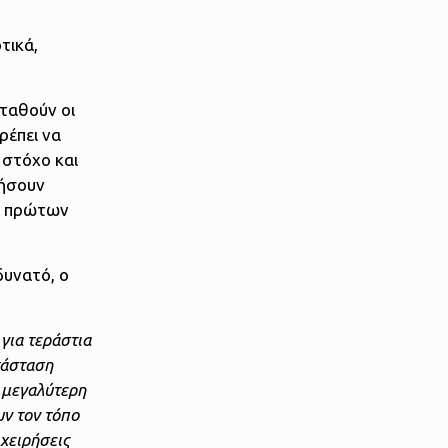
τικά,
σταθούν οι
ρέπει να
 στόχο και
ρήσουν
ια πρώτων
δυνατό, ο
για τεράστια
τάσταση
ι μεγαλύτερη
υν τον τόπο
χειρήσεις