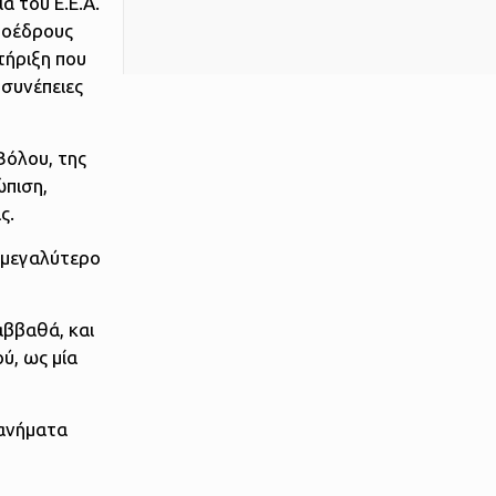
α του Ε.Ε.Α.
ροέδρους
τήριξη που
 συνέπειες
Βόλου, της
ώπιση,
ς.
ο μεγαλύτερο
αββαθά, και
ύ, ως μία
χανήματα