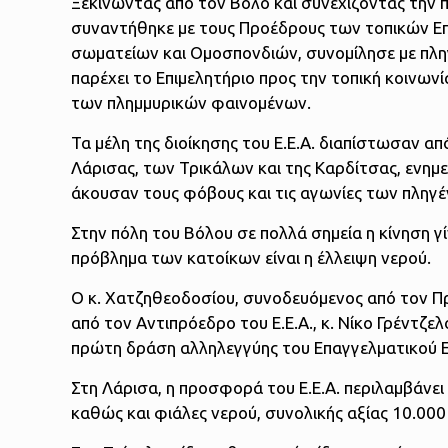
Ξεκινώντας από τον Βόλο και συνεχίζοντας την π
συναντήθηκε με τους Προέδρους των τοπικών Ε
σωματείων και Ομοσπονδιών, συνομίλησε με πληγ
παρέχει το Επιμελητήριο προς την τοπική κοινωνί
των πλημμυρικών φαινομένων.
Τα μέλη της διοίκησης του Ε.Ε.Α. διαπίστωσαν απ
Λάρισας, των Τρικάλων και της Καρδίτσας, ενημ
άκουσαν τους φόβους και τις αγωνίες των πληγέ
Στην πόλη του Βόλου σε πολλά σημεία η κίνηση 
πρόβλημα των κατοίκων είναι η έλλειψη νερού.
Ο κ. Χατζηθεοδοσίου, συνοδευόμενος από τον Πρό
από τον Αντιπρόεδρο του Ε.Ε.Α., κ. Νίκο Γρέντζ
πρώτη δράση αλληλεγγύης του Επαγγελματικού 
Στη Λάρισα, η προσφορά του Ε.Ε.Α. περιλαμβάνε
καθώς και φιάλες νερού, συνολικής αξίας 10.000