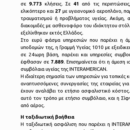
σε
9.773
κλήσεις. Σε
41
από τις περιπτώσεις
ελικόπτερο και
27
με υγειονομικό αεροπλάνο, π
τραυματισμού ή προβλήματος υγείας. Ακόμη, 
διακομιδές με ασθενοφόρο του ιδιόκτητου στόλ
εξελίχθηκαν εκτός Ελλάδος.
Στο ευρύ φάσμα υπηρεσιών που παρέχει η άμε
υποδομών της, η Γραμμή Υγείας 1010 με εξειδικε
σε 24ωρη βάση, παρέχει και υπηρεσίες συμβου
έφθασαν σε
7.889
. Επισημαίνεται ότι η άμεση
συμβόλαια υγείας της ΙΝΤERAMERICAN.
Η ιδιαίτερη σημασία των υπηρεσιών για τοπικές 
αναπτυσσόμενες συνεργασίες της εταιρείας γι
έχουν αναλάβει το ετήσιο ασφαλιστικό κόστος
αυτό τον τρόπο με ετήσιο συμβόλαιο, και η Σίφ
από αέρος.
Η ταξιδιωτική βοήθεια
Η ταξιδιωτική ασφάλιση που παρέχει η ΙΝTERAM