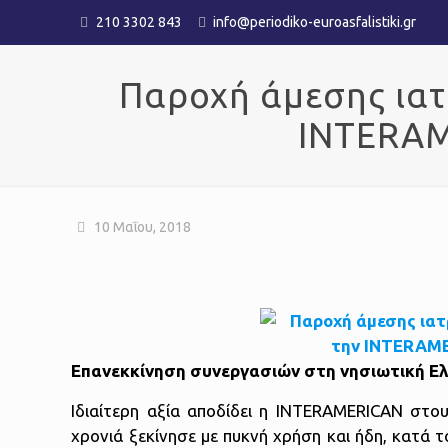
210 3302 843
info@periodiko-euroasfalistiki.gr
Παροχή άμεσης ιατ
ΙΝΤERAM
10 Μαΐου, 2018
Επανεκκίνηση συνεργασιών στη νησιωτική Ε
Ιδιαίτερη αξία αποδίδει η ΙΝΤERAMERICAN στου
χρονιά ξεκίνησε με πυκνή χρήση και ήδη, κατά τ