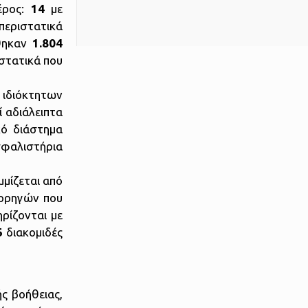
έρος:
14
με
περιστατικά
ήθηκαν
1.804
στατικά που
 ιδιόκτητων
ί αδιάλειπτα
κό διάστημα
ασφαλιστήρια
μμίζεται από
χορηγών που
ρίζονται με
5
διακομιδές
ς βοήθειας,