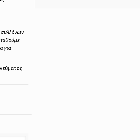
ν συλλόγων
 σταθούμε
α για
πνεύματος