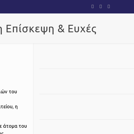
 Επίσκεψη & Ευχές
λών του
τείου, η
με άτομα του
υς