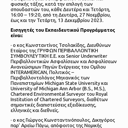
φυσικής τάξης, κατά την επιλογή των
σπουδαστών του, κάθε Δευτέρα και Τετάρτη,
16:00 – 19:20, από τη Δευτέρα, 27 Νοεμβρίου,
έως και την Τετάρτη, 13 Δεκεμβρίου 2023.
Εισηγητές του Εκπαιδευτικού Προγράμματος
είναι:
· ο κος Κωνσταντίνος Τσολακίδης, Διευθύνων
Εταίρος της ΓΡΥΦΩΝ ΠΕΡΙΒΑΛΛΟΝΤΙΚΗ
ΣΥΜΒΟΥΛΕΥΤΙΚΗ Ε.Ε. και Senior Underwriter
Περιβαλλοντικών Ασφαλίσεων και Ασφαλίσεων
Ανανεώσιμων Πηγών Ενέργειας του Ομίλου
INTERAMERICAN, Πολιτικός –
Περιβαλλοντολόγος Μηχανικός των
Πανεπιστημίων Michigan State University και
University of Michigan Ann Arbor (B.S., M.S.),
Chartered Environmental Surveyor του Royal
Institution of Chartered Surveyors, διαθέτων
σημαντικές διαπιστεύσεις εξειδίκευσης,
ελληνικές και διεθνείς.
· ο κος Γιώργος Κωνσταντινόπουλος, Δικηγόρος
παρ’ Αρείω Πάγω, απόφοιτος της Νομικής