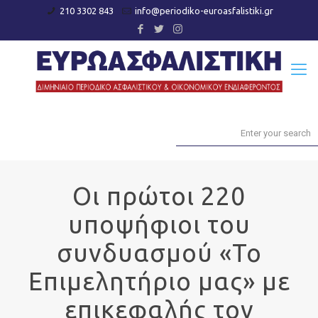
210 3302 843
info@periodiko-euroasfalistiki.gr
Οι πρώτοι 220
υποψήφιοι του
συνδυασμού «Το
Επιμελητήριο μας» με
επικεφαλής τον