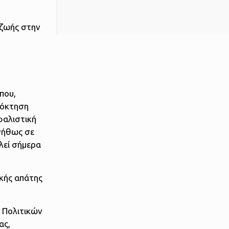
 ζωής στην
που,
πόκτηση
φαλιστική
νήθως σε
λεί σήμερα
ικής απάτης
ά Πολιτικών
ας,