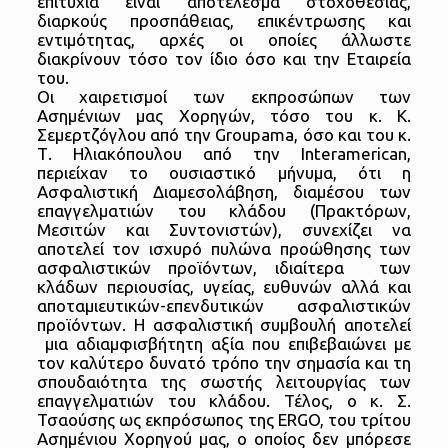
επιτυχία είναι αποτέλεσμα στοχοθεσίας,
διαρκούς προσπάθειας, επικέντρωσης και
εντιμότητας, αρχές οι οποίες άλλωστε
διακρίνουν τόσο τον ίδιο όσο και την Εταιρεία
του.
Οι χαιρετισμοί των εκπροσώπων των
Ασημένιων μας Χορηγών, τόσο του κ. Κ.
Σεμερτζόγλου από την Groupama, όσο και του κ.
Τ. Ηλιακόπουλου από την Interamerican,
περιείχαν το ουσιαστικό μήνυμα, ότι η
Ασφαλιστική Διαμεσολάβηση, διαμέσου των
επαγγελματιών του κλάδου (Πρακτόρων,
Μεσιτών και Συντονιστών), συνεχίζει να
αποτελεί τον ισχυρό πυλώνα προώθησης των
ασφαλιστικών προϊόντων, ιδιαίτερα των
κλάδων περιουσίας, υγείας, ευθυνών αλλά και
αποταμιευτικών-επενδυτικών ασφαλιστικών
προϊόντων. Η ασφαλιστική συμβουλή αποτελεί
μια αδιαμφισβήτητη αξία που επιβεβαιώνει με
τον καλύτερο δυνατό τρόπο την σημασία και τη
σπουδαιότητα της σωστής λειτουργίας των
επαγγελματιών του κλάδου. Τέλος, ο κ. Σ.
Τσαούσης ως εκπρόσωπος της ERGO, του τρίτου
Ασημένιου Χορηγού μας, ο οποίος δεν μπόρεσε