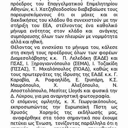
πρόεδρος του Επαγγελματικού Επιμελητηρίου
Αθηνών, κ. Ι. Χατζηθεοδοσίου διαβεβαίωσε τους
παρευρισκόμενους ότι οι μάχες και οι
διεκδικήσεις του κλάδου θα συνεχιστούν με την
στήριξη του ΕΕΑ, στέλνοντας ένα καθολικό
μήνυμα ενότητας στον κλάδο και ανάγκης
συμπόρευσης όλων των πλευρών με νομιμότητα
αλλά και ηθική.
Θέλοντας να ενισχύσει το μήνυμα του, κάλεσε
στη σκηνή τους προέδρους όλων των φορέων
Διαμεσολάβησης κ.κ. Π. Λελεδάκη (ΕΑΔΕ) και
ΠΣΑΣ, Ι. Ξηρογιαννόπουλο (ΣΕΜΑ), Ι. Τοζακίδη
(ΠΣΣΑΣ), Τ. Μιχαλόπουλος (ΠΟΑΔ), καθώς και
τους πρωτεργάτες της ίδρυσης της ΕΑΔΕ κ.κ. Γ.
Καραβία, Α. Ραφαηλίδη, Ε. Γρυπάρη, Κ.Σ.
Μαυρόπουλο, Χ. Αλεξόπουλο, Ν.
Αποστολόπουλο, Μεσίτες Lloyds και φυσικά την
Δ. Λύχρου, για μια αναμνηστική φωτογραφία.
Ο επόμενος ομιλητής, κ. Χ. Γεωργακόπουλος,
εκπροσωπώντας την Ευρωπαϊκή Πίστη ως
Χρυσός Χορηγός της εκδήλωσής μας,
αναφέρθηκε στα τόσο σημαντικά που έχουμε
πετύχει ως Ένωση, τονίζοντας παράλληλα ότι η