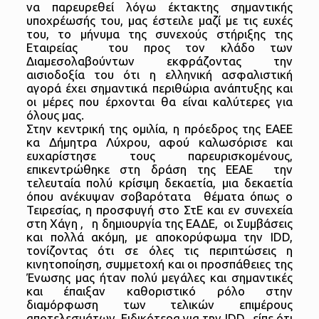
να παρευρεθεί λόγω έκτακτης σημαντικής
υποχρέωσής του, μας έστειλε μαζί με τις ευχές
του, το μήνυμα της συνεχούς στήριξης της
Εταιρείας του προς τον κλάδο των
Διαμεσολαβούντων εκφράζοντας την
αισιοδοξία του ότι η ελληνική ασφαλιστική
αγορά έχει σημαντικά περιθώρια ανάπτυξης και
οι μέρες που έρχονται θα είναι καλύτερες για
όλους μας.
Στην κεντρική της ομιλία, η πρόεδρος της ΕΑΕΕ
κα Δήμητρα Λύχρου, αφού καλωσόρισε και
ευχαρίστησε τους παρευρισκομένους,
επικεντρώθηκε στη δράση της ΕΕΑΕ την
τελευταία πολύ κρίσιμη δεκαετία, μια δεκαετία
όπου ανέκυψαν σοβαρότατα θέματα όπως ο
Τειρεσίας, η προσφυγή στο ΣτΕ και εν συνεχεία
στη Χάγη , η δημιουργία της ΕΑΔΕ, οι Συμβάσεις
και πολλά ακόμη, με αποκορύφωμα την IDD,
τονίζοντας ότι σε όλες τις περιπτώσεις η
κινητοποίηση, συμμετοχή και οι προσπάθειες της
Ένωσης μας ήταν πολύ μεγάλες και σημαντικές
και έπαιξαν καθοριστικό ρόλο στην
διαμόρφωση των τελικών επιμέρους
αποτελεσμάτων. Ειδικότερα για την IDD, είπε ότι