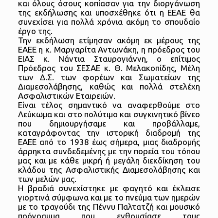
και όλους όσους κοπίασαν για την διοργάνωση
της εκδήλωσης και υποσχέθηκε ότι η ΕΕΑΕ θα
συνεχίσει για πολλά χρόνια ακόμη το σπουδαίο
έργο της.
Την εκδήλωση ετίμησαν ακόμη εκ μέρους της
ΕΑΕΕ η κ. Μαργαρίτα Αντωνάκη, η πρόεδρος του
ΕΙΑΣ κ. Νάντια Σταυρογιάννη, ο επίτιμος
Πρόεδρος του ΣΕΣΑΕ κ. Θ. Μελακοπίδης, Μέλη
των Δ.Σ. των φορέων και Σωματείων της
Διαμεσολάβησης, καθώς και πολλά στελέχη
Ασφαλιστικών Εταιρειών.
Είναι τέλος σημαντικό να αναφερθούμε στο
Λεύκωμα και στο πολύτιμο και συγκινητικό βίνεο
που δημιουργήσαμε και προβάλλαμε,
καταγράφοντας την ιστορική διαδρομή της
ΕΑΕΕ από το 1938 έως σήμερα, μιας διαδρομής
άρρηκτα συνδεδεμένης με την πορεία του τόπου
μας και με κάθε μικρή ή μεγάλη διεκδίκηση του
κλάδου της Ασφαλιστικής Διαμεσολάβησης και
των μελών μας.
Η βραδιά συνεχίστηκε με φαγητό και έκλεισε
γιορτινά σύμφωνα και με το πνεύμα των ημερών
με το τραγούδι της Πέννυ Παλτατζή και μουσικό
πρόγραμμα που ενθουσίασε τους