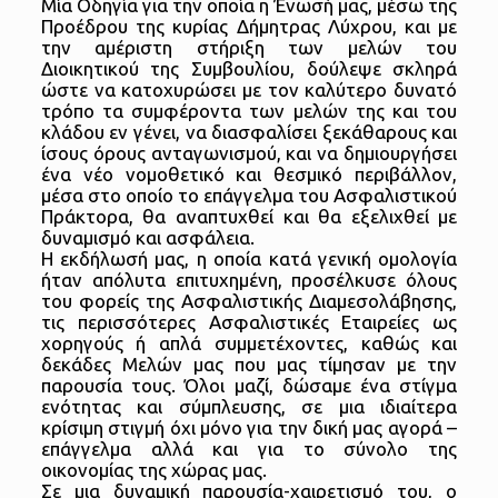
Μία Οδηγία για την οποία η Ένωσή μας, μέσω της
Προέδρου της κυρίας Δήμητρας Λύχρου, και με
την αμέριστη στήριξη των μελών του
Διοικητικού της Συμβουλίου, δούλεψε σκληρά
ώστε να κατοχυρώσει με τον καλύτερο δυνατό
τρόπο τα συμφέροντα των μελών της και του
κλάδου εν γένει, να διασφαλίσει ξεκάθαρους και
ίσους όρους ανταγωνισμού, και να δημιουργήσει
ένα νέο νομοθετικό και θεσμικό περιβάλλον,
μέσα στο οποίο το επάγγελμα του Ασφαλιστικού
Πράκτορα, θα αναπτυχθεί και θα εξελιχθεί με
δυναμισμό και ασφάλεια.
Η εκδήλωσή μας, η οποία κατά γενική ομολογία
ήταν απόλυτα επιτυχημένη, προσέλκυσε όλους
του φορείς της Ασφαλιστικής Διαμεσολάβησης,
τις περισσότερες Ασφαλιστικές Εταιρείες ως
χορηγούς ή απλά συμμετέχοντες, καθώς και
δεκάδες Μελών μας που μας τίμησαν με την
παρουσία τους. Όλοι μαζί, δώσαμε ένα στίγμα
ενότητας και σύμπλευσης, σε μια ιδιαίτερα
κρίσιμη στιγμή όχι μόνο για την δική μας αγορά –
επάγγελμα αλλά και για το σύνολο της
οικονομίας της χώρας μας.
Σε μια δυναμική παρουσία-χαιρετισμό του, ο