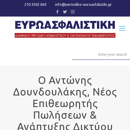
210 3302 843
info@periodiko-euroasfalistiki.gr
Ο Αντώνης
Δουνδουλάκης, Νέος
Επιθεωρητής
Πωλήσεων &
Ανάπτυξης Δικτύου