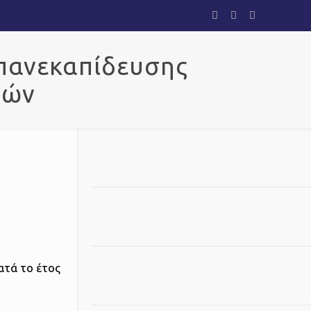
πανεκαπίδευσης
τών
ατά το έτος