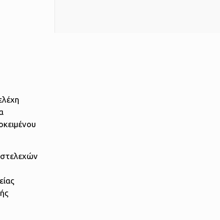
ελέχη
α
οκειμένου
 στελεχών
είας
κής