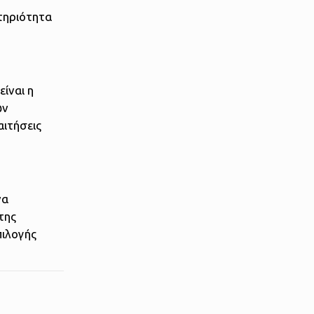
τηριότητα
ίναι η
ών
αιτήσεις
να
της
πιλογής