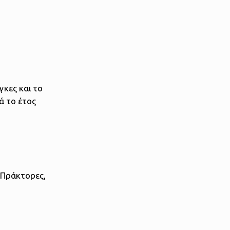
κες και το
ά το έτος
 Πράκτορες,