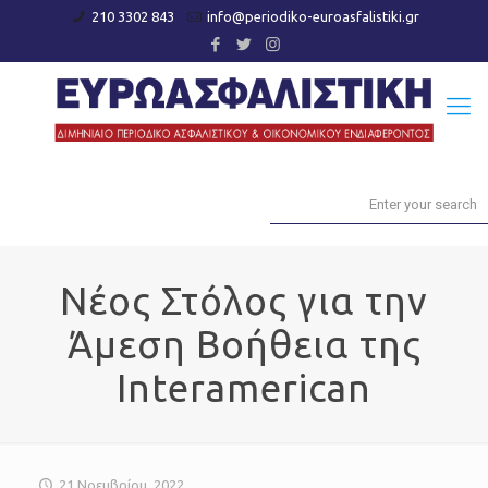
210 3302 843
info@periodiko-euroasfalistiki.gr
Νέος Στόλος για την
Άμεση Βοήθεια της
Interamerican
21 Νοεμβρίου, 2022