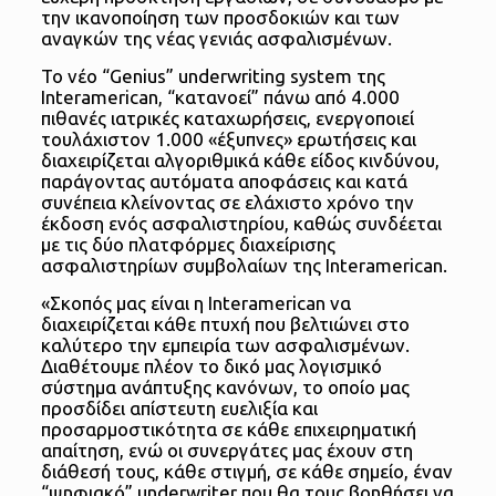
την ικανοποίηση των προσδοκιών και των
αναγκών της νέας γενιάς ασφαλισμένων.
Το νέο “Genius” underwriting system της
Interamerican, “κατανοεί” πάνω από 4.000
πιθανές ιατρικές καταχωρήσεις, ενεργοποιεί
τουλάχιστον 1.000 «έξυπνες» ερωτήσεις και
διαχειρίζεται αλγοριθμικά κάθε είδος κινδύνου,
παράγοντας αυτόματα αποφάσεις και κατά
συνέπεια κλείνοντας σε ελάχιστο χρόνο την
έκδοση ενός ασφαλιστηρίου, καθώς συνδέεται
με τις δύο πλατφόρμες διαχείρισης
ασφαλιστηρίων συμβολαίων της Interamerican.
«Σκοπός μας είναι η Interamerican να
διαχειρίζεται κάθε πτυχή που βελτιώνει στο
καλύτερο την εμπειρία των ασφαλισμένων.
Διαθέτουμε πλέον το δικό μας λογισμικό
σύστημα ανάπτυξης κανόνων, το οποίο μας
προσδίδει απίστευτη ευελιξία και
προσαρμοστικότητα σε κάθε επιχειρηματική
απαίτηση, ενώ οι συνεργάτες μας έχουν στη
διάθεσή τους, κάθε στιγμή, σε κάθε σημείο, έναν
“ψηφιακό” underwriter που θα τους βοηθήσει να