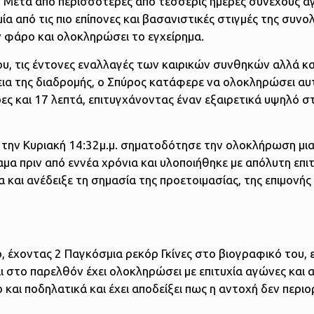
. Μετά από περισσότερες από τέσσερις ημέρες συνεχούς α
α από τις πιο επίπονες και βασανιστικές στιγμές της συνο
ν φάρο και ολοκληρώσει το εγχείρημα.
υ, τις έντονες εναλλαγές των καιρικών συνθηκών αλλά κα
ια της διαδρομής, ο Σπύρος κατάφερε να ολοκληρώσει αυ
ς και 17 λεπτά, επιτυγχάνοντας έναν εξαιρετικά υψηλό σ
την Κυριακή 14:32μ.μ. σηματοδότησε την ολοκλήρωση μια
μα πριν από εννέα χρόνια και υλοποιήθηκε με απόλυτη επιτ
και ανέδειξε τη σημασία της προετοιμασίας, της επιμονής 
, έχοντας 2 Παγκόσμια ρεκόρ Γκίνες στο βιογραφικό του, ε
αι στο παρελθόν έχει ολοκληρώσει με επιτυχία αγώνες και 
ι ποδηλατικά και έχει αποδείξει πως η αντοχή δεν περιορ