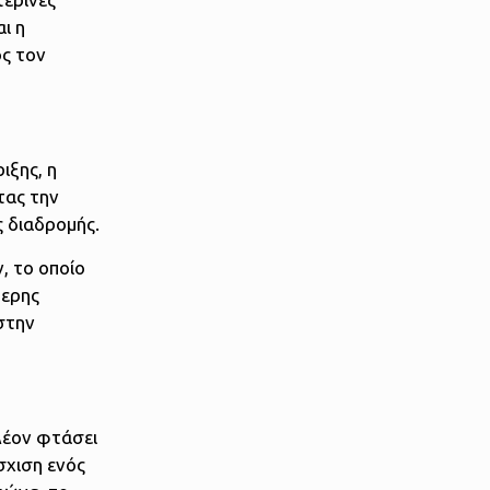
ι η
ος τον
ιξης, η
τας την
ς διαδρομής.
, το οποίο
μερης
στην
πλέον φτάσει
σχιση ενός