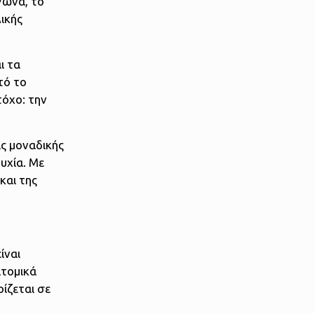
γώνα, το
λικής
ι τα
τό το
τόχο: την
ς μοναδικής
υχία. Με
και της
ίναι
ατομικά
ίζεται σε