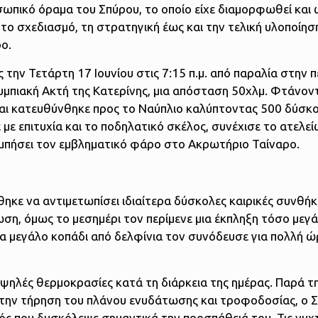
ωπικό όραμα του Σπύρου, το οποίο είχε διαμορφωθεί και 
 το σχεδιασμό, τη στρατηγική έως και την τελική υλοποίησ
ο.
την Τετάρτη 17 Ιουνίου στις 7:15 π.μ. από παραλία στην π
μπιακή Ακτή της Κατερίνης, μια απόσταση 50χλμ. Φτάνον
και κατευθύνθηκε προς το Ναύπλιο καλύπτοντας 500 δύσκο
ε επιτυχία και το ποδηλατικό σκέλος, συνέχισε το ατελεί
ουμπήσει τον εμβληματικό φάρο στο Ακρωτήριο Ταίναρο.
θηκε να αντιμετωπίσει ιδιαίτερα δύσκολες καιρικές συνθήκ
η, όμως το μεσημέρι τον περίμενε μια έκπληξη τόσο μεγ
να μεγάλο κοπάδι από δελφίνια τον συνόδευσε για πολλή 
υψηλές θερμοκρασίες κατά τη διάρκεια της ημέρας. Παρά τ
την τήρηση του πλάνου ενυδάτωσης και τροφοδοσίας, ο 
ς που δυσκόλεψε σημαντικά την προσπάθειά του. Τις νυχ