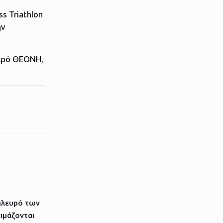
s Triathlon
ην
νερό ΘΕΟΝΗ,
πλευρό των
ιμάζονται