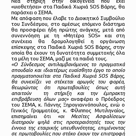
Νέα στήριξη στην οικογένεια που έχει
«υιοθετήσει» στα Παιδικά Χωριά SOS Βάρης, θα
παράσχει ο ΣΕΜΑ.
Με απόφαση που έλαβε το Διοικητικό Συμβούλιο
του Συνδέσμου, στο αμέσως επόμενο διάστημα
θα προσφέρει ήδη πρώτης ανάγκης, μετά από
συνεννόηση με τη «Μητέρα SOS» και στη
συνέχεια θα δρομολογηθεί η οργάνωση
επίσκεψης στα Παιδικά Χωριά SOS Βάρης, στην
οποία θα έχουν τη δυνατότητα συμμετοχής όλα
τα μέλη του ΣΕΜΑ, μαζί με τα παιδιά τους.
«Ο Σύνδεσμος αντιλαμβανόμενος το πραγματικά
σπουδαίο και ιδιαιτέρως ευαίσθητο έργο το οποίο
πραγματοποιείται στα Παιδικά Χωριά SOS Βάρης,
θα συνεχίζει να στέκεται αρωγός του φορέα,
θεωρώντας ότι πρωτοβουλίες όπως αυτή
απαιτούν τη στήριξη και την έμπρακτη
επιβράβευση όλων μας»
αναφέρει ο Πρόεδρος
του ΣΕΜΑ, κ. Γιάννης Ξηρογιαννόπουλος, ενώ ο
Γενικός Γραμματέας, κ. Φίλιππος Μυτιληναίος,
επισημαίνει ότι
«οι Μεσίτες Ασφαλίσεων
διατηρούν ψηλά στις προτεραιότητές τους την
έννοια της εταιρικής υπευθυνότητας, επιμένοντας
σε πρωτοβουλίες που στόχο έχουν την επιστροφή