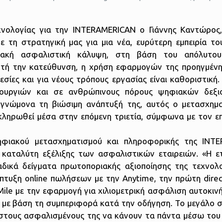
νολογίας για την INTERAMERICAN ο Γιάννης Καντώρος
με τη στρατηγική μας για μια νέα, ευρύτερη εμπειρία το
ιακή ασφαλιστική κάλυψη, στη βάση του απόλυτο
υτή την κατεύθυνση, η χρήση εφαρμογών της προηγμέν
εσίες και για νέους τρόπους εργασίας είναι καθοριστική
ιτουργιών και σε ανθρώπινους πόρους ψηφιακών δεξι
με γνώμονα τη βιώσιμη ανάπτυξή της, αυτός ο μετασχημα
κληρωθεί μέσα στην επόμενη τριετία, σύμφωνα με τον επ
ηφιακού μετασχηματισμού και πληροφορικής της INTE
 καταλύτη εξέλιξης των ασφαλιστικών εταιρειών. «Η ετα
αδικά δείγματα πρωτοποριακής αξιοποίησης της τεχνολο
άπτυξη online πωλήσεων με την Anytime, την πρώτη dire
Mile με την εφαρμογή για χιλιομετρική ασφάλιση αυτοκιν
 με βάση τη συμπεριφορά κατά την οδήγηση. Το μεγάλο σ
στους ασφαλισμένους της να κάνουν τα πάντα μέσω του 