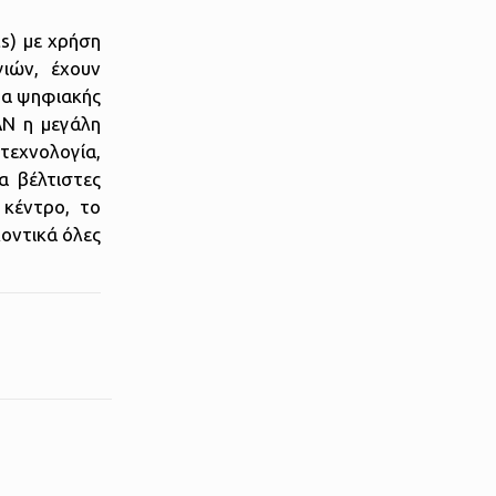
ts) με χρήση
γιών, έχουν
ατα ψηφιακής
AN η μεγάλη
οτεχνολογία,
α βέλτιστες
 κέντρο, το
λοντικά όλες