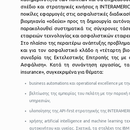
σχέδιο και στρατηγικές κινήσεις η INTERAMERICA
ποικίλες εφαρμογές στις ασφαλιστικές διαδικασί
βιομηχανία «οδεύει» προς τη δημιουργία αυτόν
παρακολουθεί συστηματικά τις σύγχρονες τάσεις
εταιρειών τεχνολογίας και ασφαλιστικών εταιρει
Στο πλαίσιο της περαιτέρω ανάπτυξης προβληματ
και για τον ασφαλιστικό κλάδο η «τέταρτη β
συνεδρία της Εκτελεστικής Επιτροπής της μ
Ασφάλιση». Κατά τη συνάντηση εργασίας, τα 
insurance», συγκεκριμένα για θέματα:
business automations και operational excellence με την
βελτίωσης της εμπειρίας του πελάτη με την παροχή π
υπηρεσιών,
υλοποίησης της API-first στρατηγικής της INTERAMER
χρήσης artificial intelligence and machine learnin
αυτοκινήτου και υγείας. Σχετικά, τα στελέχη της IBM