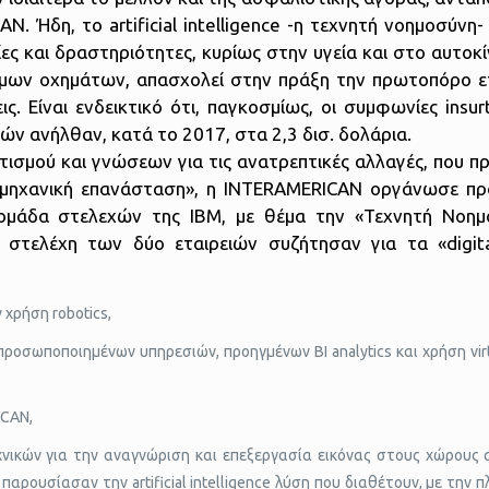
N. Ήδη, το artificial intelligence -η τεχνητή νοημοσύνη-
ες και δραστηριότητες, κυρίως στην υγεία και στο αυτοκ
ομων οχημάτων,
απασχολεί στην πράξη την πρωτοπόρο ετ
. Είναι ενδεικτικό ότι, παγκοσμίως, οι συμφωνίες insur
ών ανήλθαν, κατά το 2017, στα 2,3 δισ. δολάρια.
ισμού και γνώσεων για τις ανατρεπτικές αλλαγές, που πρ
ιομηχανική επανάσταση», η INTERAMERICAN οργάνωσε π
ε ομάδα στελεχών της ΙΒΜ, με θέμα την «Τεχνητή Νοη
στελέχη των δύο εταιρειών συζήτησαν για τα «digita
 χρήση robotics,
ροσωποποιημένων υπηρεσιών, προηγμένων BI analytics και χρήση virt
ICAN,
g τεχνικών για την αναγνώριση και επεξεργασία εικόνας στους χώρου
 παρουσίασαν την artificial intelligence λύση που διαθέτουν, με την