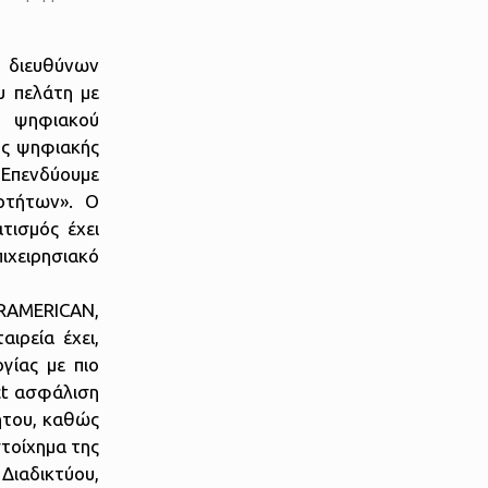
, διευθύνων
υ πελάτη με
υ ψηφιακού
ης ψηφιακής
. Επενδύουμε
οτήτων». Ο
τισμός έχει
ιχειρησιακό
RAMERICAN,
ιρεία έχει,
γίας με πιο
ct ασφάλιση
ήτου, καθώς
τοίχημα της
Διαδικτύου,