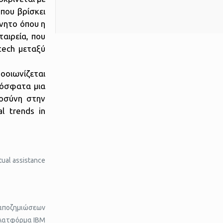
 που βρίσκει
ίνητο όπου η
αιρεία, που
tech μεταξύ
οοιωνίζεται
ρόσφατα μια
μοσύνη στην
l trends in
ual assistance
ς αποζημιώσεων
 πλατφόρμα IBM