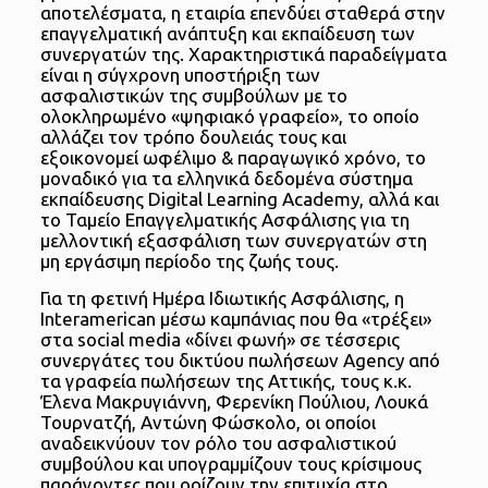
αποτελέσματα, η εταιρία επενδύει σταθερά στην
επαγγελματική ανάπτυξη και εκπαίδευση των
συνεργατών της. Χαρακτηριστικά παραδείγματα
είναι η σύγχρονη υποστήριξη των
ασφαλιστικών της συμβούλων με το
ολοκληρωμένο «ψηφιακό γραφείο», το οποίο
αλλάζει τον τρόπο δουλειάς τους και
εξοικονομεί ωφέλιμο & παραγωγικό χρόνο, το
μοναδικό για τα ελληνικά δεδομένα σύστημα
εκπαίδευσης Digital Learning Academy, αλλά και
το Ταμείο Επαγγελματικής Ασφάλισης για τη
μελλοντική εξασφάλιση των συνεργατών στη
μη εργάσιμη περίοδο της ζωής τους.
Για τη φετινή Ημέρα Ιδιωτικής Ασφάλισης, η
Interamerican μέσω καμπάνιας που θα «τρέξει»
στα social media «δίνει φωνή» σε τέσσερις
συνεργάτες του δικτύου πωλήσεων Agency από
τα γραφεία πωλήσεων της Αττικής, τους κ.κ.
Έλενα Μακρυγιάννη, Φερενίκη Πούλιου, Λουκά
Τουρνατζή, Αντώνη Φώσκολο, οι οποίοι
αναδεικνύουν τον ρόλο του ασφαλιστικού
συμβούλου και υπογραμμίζουν τους κρίσιμους
παράγοντες που ορίζουν την επιτυχία στο