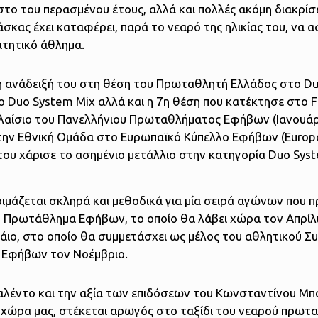
 του περασμένου έτους, αλλά και πολλές ακόμη διακρίσε
κας έχει καταφέρει, παρά το νεαρό της ηλικίας του, να α
ιτητικό άθλημα.
η ανάδειξή του στη θέση του Πρωταθλητή Ελλάδος στο D
 Duo System Mix αλλά και η 7η θέση που κατέκτησε στο F
λαίσιο του Πανελλήνιου Πρωταθλήματος Εφήβων (Ιανουάρ
 την Εθνική Ομάδα στο Ευρωπαϊκό Κύπελλο Εφήβων (Europ
του χάρισε το ασημένιο μετάλλιο στην κατηγορία Duo Sys
μάζεται σκληρά και μεθοδικά για μία σειρά αγώνων που π
ό Πρωτάθλημα Εφήβων, το οποίο θα λάβει χώρα τον Απρίλ
άιο, στο οποίο θα συμμετάσχει ως μέλος του αθλητικού Σ
 Εφήβων τον Νοέμβριο.
λέντο και την αξία των επιδόσεων του Κωνσταντίνου Μπ
η χώρα μας, στέκεται αρωγός στο ταξίδι του νεαρού πρωτ