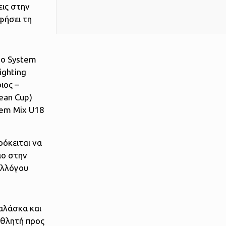
ις στην
φήσει τη
uo System
ighting
ιος –
ean Cup)
tem Mix U18
ρόκειται να
ιο στην
υλλόγου
αλάσκα και
αθλητή προς