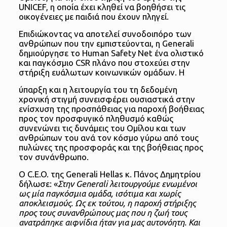
UNICEF, η οποία έχει κληθεί να βοηθήσει τις
οικογένειες με παιδιά που έχουν πληγεί.
Επιδιώκοντας να αποτελεί συνοδοιπόρο των
ανθρώπων που την εμπιστεύονται, η Generali
δημιούργησε το Human Safety Net ένα ολιστικό
και παγκόσμιο CSR πλάνο που στοχεύει στην
στήριξη ευάλωτων κοινωνικών ομάδων. Η
ύπαρξη και η λειτουργία του τη δεδομένη
χρονική στιγμή συνεισφέρει ουσιαστικά στην
ενίσχυση της προσπάθειας για παροχή βοήθειας
προς τον προσφυγικό πληθυσμό καθώς
συνενώνει τις δυνάμεις του Ομίλου και των
ανθρώπων του ανά τον κόσμο γύρω από τους
πυλώνες της προσφοράς και της βοήθειας προς
τον συνάνθρωπο.
Ο C.E.O. της Generali Hellas κ. Πάνος Δημητρίου
δήλωσε: «
Στην Generali λειτουργούμε ενωμένοι
ως μία παγκόσμια ομάδα, ισότιμα και χωρίς
αποκλεισμούς. Ως εκ τούτου, η παροχή στήριξης
προς τους συνανθρώπους μας που η ζωή τους
ανατράπηκε αιφνίδια ήταν για μας αυτονόητη. Και