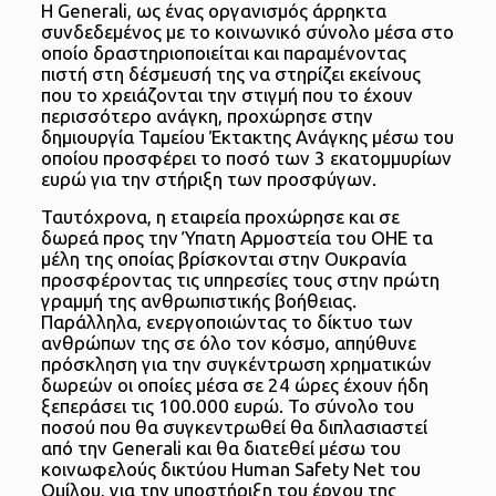
Η Generali, ως ένας οργανισμός άρρηκτα
συνδεδεμένος με το κοινωνικό σύνολο μέσα στο
οποίο δραστηριοποιείται και παραμένοντας
πιστή στη δέσμευσή της να στηρίζει εκείνους
που το χρειάζονται την στιγμή που το έχουν
περισσότερο ανάγκη, προχώρησε στην
δημιουργία Ταμείου Έκτακτης Ανάγκης μέσω του
οποίου προσφέρει το ποσό των 3 εκατομμυρίων
ευρώ για την στήριξη των προσφύγων.
Ταυτόχρονα, η εταιρεία προχώρησε και σε
δωρεά προς την Ύπατη Αρμοστεία του ΟΗΕ τα
μέλη της οποίας βρίσκονται στην Ουκρανία
προσφέροντας τις υπηρεσίες τους στην πρώτη
γραμμή της ανθρωπιστικής βοήθειας.
Παράλληλα, ενεργοποιώντας το δίκτυο των
ανθρώπων της σε όλο τον κόσμο, απηύθυνε
πρόσκληση για την συγκέντρωση χρηματικών
δωρεών οι οποίες μέσα σε 24 ώρες έχουν ήδη
ξεπεράσει τις 100.000 ευρώ. Το σύνολο του
ποσού που θα συγκεντρωθεί θα διπλασιαστεί
από την Generali και θα διατεθεί μέσω του
κοινωφελούς δικτύου Human Safety Net του
Ομίλου, για την υποστήριξη του έργου της