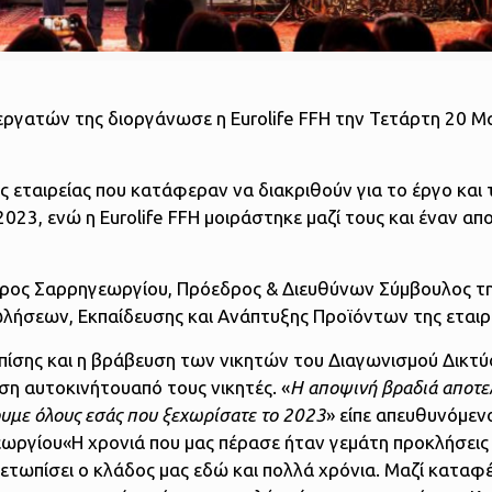
ργατών της διοργάνωσε η Eurolife FFH την Τετάρτη 20 Μ
εταιρείας που κατάφεραν να διακριθούν για το έργο και 
2023, ενώ η Eurolife FFH μοιράστηκε μαζί τους και έναν απ
ρος Σαρρηγεωργίου, Πρόεδρος & Διευθύνων Σύμβουλος της
Πωλήσεων, Εκπαίδευσης και Ανάπτυξης Προϊόντων της εταιρ
πίσης και η βράβευση των νικητών του Διαγωνισμού Δικτύ
ση αυτοκινήτουαπό τους νικητές. «
Η αποψινή βραδιά αποτελ
ουμε όλους εσάς που ξεχωρίσατε το 2023
» είπε απευθυνόμεν
ωργίου«Η χρονιά που μας πέρασε ήταν γεμάτη προκλήσεις 
ετωπίσει ο κλάδος μας εδώ και πολλά χρόνια. Μαζί καταφ