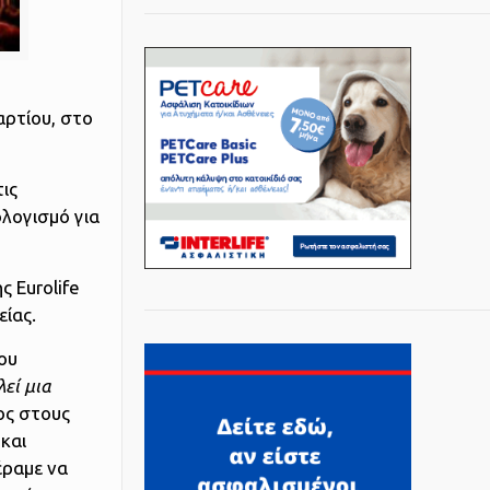
αρτίου, στο
τις
ολογισμό για
 Eurolife
είας.
ου
εί μια
ος στους
και
έραμε να