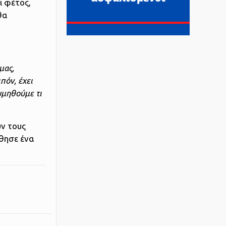
ι φέτος,
θα
μας,
πόν, έχει
θυμηθούμε τι
υν τους
ύθησε ένα