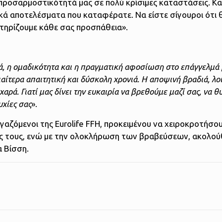
 προσαρμοστικότητά μας σε πολύ κρίσιμες καταστάσεις. Κα
τικά αποτελέσματα που καταφέρατε. Να είστε σίγουροι ότι 
στηρίζουμε κάθε σας προσπάθεια».
ιά, η ομαδικότητα και η πραγματική αφοσίωση στο επάγγελμά 
αίτερα απαιτητική και δύσκολη χρονιά. Η αποψινή βραδιά, λοι
χαρά. Γιατί μας δίνει την ευκαιρία να βρεθούμε μαζί σας, να 
υχίες σας
».
αζόμενοι της Eurolife FFH, προκειμένου να χειροκροτήσο
σεις τους, ενώ με την ολοκλήρωση των βραβεύσεων, ακολο
α Βίσση.