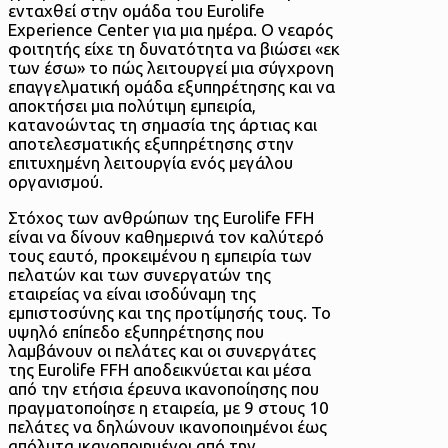
ενταχθεί στην ομάδα του Eurolife
Experience Center για μια ημέρα. Ο νεαρός
φοιτητής είχε τη δυνατότητα να βιώσει «εκ
των έσω» το πώς λειτουργεί μια σύγχρονη
επαγγελματική ομάδα εξυπηρέτησης και να
αποκτήσει μια πολύτιμη εμπειρία,
κατανοώντας τη σημασία της άρτιας και
αποτελεσματικής εξυπηρέτησης στην
επιτυχημένη λειτουργία ενός μεγάλου
οργανισμού.
Στόχος των ανθρώπων της Eurolife FFH
είναι να δίνουν καθημερινά τον καλύτερό
τους εαυτό, προκειμένου η εμπειρία των
πελατών και των συνεργατών της
εταιρείας να είναι ισοδύναμη της
εμπιστοσύνης και της προτίμησής τους. To
υψηλό επίπεδο εξυπηρέτησης που
λαμβάνουν οι πελάτες και οι συνεργάτες
της Eurolife FFH αποδεικνύεται και μέσα
από την ετήσια έρευνα ικανοποίησης που
πραγματοποίησε η εταιρεία, με 9 στους 10
πελάτες να δηλώνουν ικανοποιημένοι έως
απόλυτα ικανοποιημένοι από την