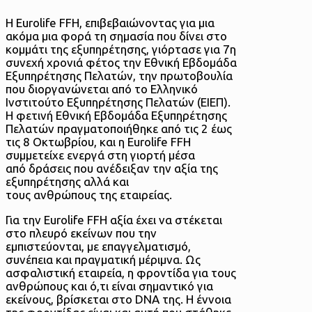
Η Eurolife FFH, επιβεβαιώνοντας για μια
ακόμα μια φορά τη σημασία που δίνει στο
κομμάτι της εξυπηρέτησης, γιόρτασε για 7η
συνεχή χρονιά φέτος την Εθνική Εβδομάδα
Εξυπηρέτησης Πελατών, την πρωτοβουλία
που διοργανώνεται από το Ελληνικό
Ινστιτούτο Εξυπηρέτησης Πελατών (ΕΙΕΠ).
Η φετινή Εθνική Εβδομάδα Εξυπηρέτησης
Πελατών πραγματοποιήθηκε από τις 2 έως
τις 8 Οκτωβρίου, και η Eurolife FFH
συμμετείχε ενεργά στη γιορτή μέσα
από δράσεις που ανέδειξαν την αξία της
εξυπηρέτησης αλλά και
τους ανθρώπους της εταιρείας.
Για την Eurolife FFH αξία έχει να στέκεται
στο πλευρό εκείνων που την
εμπιστεύονται, με επαγγελματισμό,
συνέπεια και πραγματική μέριμνα. Ως
ασφαλιστική εταιρεία, η φροντίδα για τους
ανθρώπους και ό,τι είναι σημαντικό για
εκείνους, βρίσκεται στο DNA της. Η έννοια