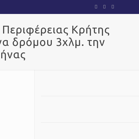
 Περιφέρειας Κρήτης
να δρόμου 3χλμ. την
θήνας