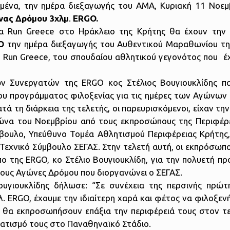
μένα, την ημέρα διεξαγωγής του ΑΜΑ, Κυριακή 11 Νοεμ
νας
Δρόμου 3χλμ
.
ERGO
.
να Run Greece στο Ηράκλειο της Κρήτης θα έχουν την 
O
την ημέρα διεξαγωγής του Αυθεντικού Μαραθωνίου τη
ν Run Greece, του σπουδαίου αθλητικού γεγονότος που έχ
ν Συνεργατών της ERGO κος Στέλιος Βουγιουκλίδης π
 του προγράμματος φιλοξενίας για τις ημέρες των Αγώνων
ά τη διάρκεια της τελετής, οι παρευρισκόμενοι, είχαν την
γώνα του Νοεμβρίου από τους εκπροσώπους της Περιφέρε
ύμβουλο, Υπεύθυνο Τομέα Αθλητισμού Περιφέρειας Κρήτης
εχνικό Σύμβουλο ΣΕΓΑΣ. Στην τελετή αυτή, οι εκπρόσωπο
ο της ERGO, κο Στέλιο Βουγιουκλίδη, για την πολυετή π
στους Αγώνες Δρόμου που διοργανώνει ο ΣΕΓΑΣ.
ουγιουκλίδης δήλωσε: “Σε συνέχεια της περσινής πρώτ
. ERGO, έχουμε την ιδιαίτερη χαρά και φέτος να φιλοξεν
οι θα εκπροσωπήσουν επάξια την περιφέρειά τους στον τ
ατισμό τους στο Παναθηναϊκό Στάδιο.