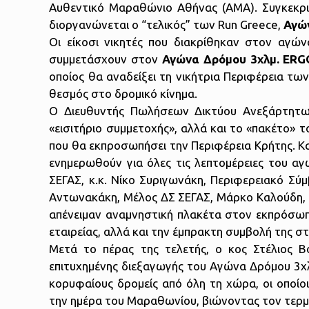
Αυθεντικό Μαραθώνιο Αθήνας (ΑΜΑ). Συγκεκρι
διοργανώνεται ο “τελικός” των Run Greece,
Αγώ
Οι είκοσι νικητές που διακρίθηκαν στον αγώ
συμμετάσχουν στον
Αγώνα Δρόμου 3χλμ. ERG
οποίος θα αναδείξει τη νικήτρια Περιφέρεια τω
θεσμός στο δρομικό κίνημα.
Ο Διευθυντής Πωλήσεων Δικτύου Ανεξάρτητω
«εισιτήριο συμμετοχής», αλλά και το «πακέτο»
που θα εκπροσωπήσει την Περιφέρεια Κρήτης. Κατ
ενημερωθούν για όλες τις λεπτομέρειες του α
ΣΕΓΑΣ, κ.κ. Νίκο Συριγωνάκη, Περιφερειακό Σ
Αντωνακάκη, Μέλος ΔΣ ΣΕΓΑΣ, Μάρκο Καλούδη, Τ
απένειμαν αναμνηστική πλακέτα στον εκπρόσωπ
εταιρείας, αλλά και την έμπρακτη συμβολή της 
Μετά το πέρας της τελετής, ο κος Στέλιος Β
επιτυχημένης διεξαγωγής του Αγώνα Δρόμου 3χλ
κορυφαίους δρομείς από όλη τη χώρα, οι οποί
την ημέρα του Μαραθωνίου, βιώνοντας τον τερμ