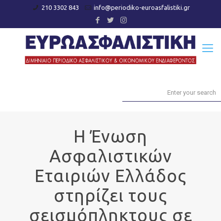
210 3302 843
info@periodiko-euroasfalistiki.gr
Η Ένωση
Ασφαλιστικών
Εταιριών Ελλάδος
στηρίζει τους
σεισμόπληκτους σε