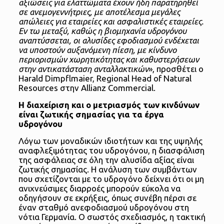
αξιώσεις για ελαττώματα έχουν ήδη παρατηρηθεί
σε ανεμογεννήτριες, με αποτέλεσμα μεγάλες
απώλειες για εταιρείες και ασφαλιστικές εταιρείες.
Εν τω μεταξύ, καθώς η βιομηχανία υδρογόνου
αναπτύσσεται, οι αλυσίδες εφοδιασμού ενδέχεται
να υποστούν αυξανόμενη πίεση, με κίνδυνο
περιορισμών χωρητικότητας και καθυστερήσεων
στην αντικατάσταση ανταλλακτικών
», προσθέτει ο
Harald Dimpflmaier, Regional Head of Natural
Resources στην Allianz Commercial.
Η διαχείριση και ο μετριασμός των κινδύνων
είναι ζωτικής σημασίας για τα έργα
υδρογόνου
Λόγω των μοναδικών ιδιοτήτων και της υψηλής
αναφλεξιμότητας του υδρογόνου, η διασφάλιση
της ασφάλειας σε όλη την αλυσίδα αξίας είναι
ζωτικής σημασίας. Η ανάλυση των συμβάντων
που σχετίζονται με το υδρογόνο δείχνει ότι οι μη
ανιχνεύσιμες διαρροές μπορούν εύκολα να
οδηγήσουν σε εκρήξεις, όπως συνέβη πέρσι σε
έναν σταθμό ανεφοδιασμού υδρογόνου στη
νότια Γερμανία. Ο σωστός σχεδιασμός, η τακτική