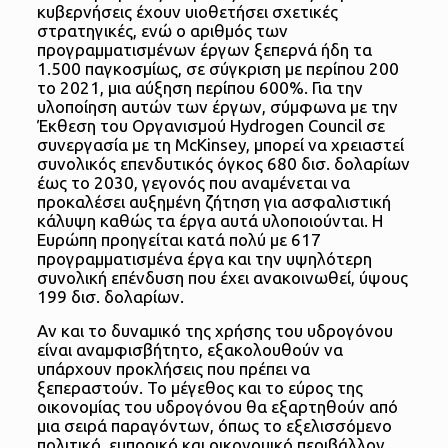
κυβερνήσεις έχουν υιοθετήσει σχετικές
στρατηγικές, ενώ ο αριθμός των
προγραμματισμένων έργων ξεπερνά ήδη τα
1.500 παγκοσμίως, σε σύγκριση με περίπου 200
το 2021, μια αύξηση περίπου 600%. Για την
υλοποίηση αυτών των έργων, σύμφωνα με την
Έκθεση του Οργανισμού Hydrogen Council σε
συνεργασία με τη McKinsey, μπορεί να χρειαστεί
συνολικός επενδυτικός όγκος 680 δισ. δολαρίων
έως το 2030, γεγονός που αναμένεται να
προκαλέσει αυξημένη ζήτηση για ασφαλιστική
κάλυψη καθώς τα έργα αυτά υλοποιούνται. Η
Ευρώπη προηγείται κατά πολύ με 617
προγραμματισμένα έργα και την υψηλότερη
συνολική επένδυση που έχει ανακοινωθεί, ύψους
199 δισ. δολαρίων.
Αν και το δυναμικό της χρήσης του υδρογόνου
είναι αναμφισβήτητο, εξακολουθούν να
υπάρχουν προκλήσεις που πρέπει να
ξεπεραστούν. Το μέγεθος και το εύρος της
οικονομίας του υδρογόνου θα εξαρτηθούν από
μια σειρά παραγόντων, όπως το εξελισσόμενο
πολιτικό, εμπορικό και οικονομικό περιβάλλον,