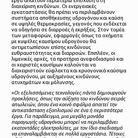
έργα απαιτούν περαιτέρω ενίσχυση στη
διαχείριση κινδύνων. Οι ενεργειακές
εγκαταστάσεις θα πρέπει να περιλαμβάνουν
συστήματα αποθήκευσης υδρογόνου και καύση
σε υψηλές θερμοκρασίες, γεγονός που ενδέχεται
να οδηγήσει σε διαρροές ή εκρήξεις. Στον τομέα
των μεταφορών, εφαρμογές όπως τα οχήματα
με κυψέλες καυσίμου υδρογόνου θα
αντιμετωπίσουν επίσης κινδύνους
ευθραυστότητας και διαρροών. Επιπλέον, οι
λιμενικές αρχές, τα πρατήρια ανεφοδιασμού και
οι χειριστές καυσίμων καλούνται να
διαχειριστούν εύφλεκτα και κρυογονικά καύσιμα
υδρογόνου, με αυξημένους κινδύνους
ατυχημάτων και μόλυνσης.
«
Οι εξελισσόμενες τεχνολογίες πάντα δημιουργούν
προκλήσεις, όπως την αύξηση του κινδύνου σειράς
απωλειών, όπου ένα κοινό σφάλμα απαιτεί την
αντικατάσταση εξοπλισμού σε ένα ή περισσότερα
έργα. Για παράδειγμα, μια μεγάλη μονάδα
παραγωγής υδρογόνου μπορεί να περιλαμβάνει
εκατοντάδες ηλεκτρολύτες, με τον ίδιο σχεδιασμό
να επαναλαμβάνεται σε πολλά εργοστάσια. Τέτοιες