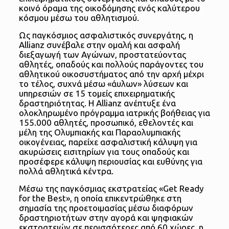
κοινό όραμα της οικοδόμησης ενός καλύτερου
κόσμου μέσω του αθλητισμού.
Ως παγκόσμιος ασφαλιστικός συνεργάτης, η
Allianz συνέβαλε στην ομαλή και ασφαλή
διεξαγωγή των Αγώνων, προστατεύοντας
αθλητές, οπαδούς και πολλούς παράγοντες του
αθλητικού οικοσυστήματος από την αρχή μέχρι
το τέλος, συχνά μέσω «άυλων» λύσεων και
υπηρεσιών σε 15 τομείς επιχειρηματικής
δραστηριότητας. Η Allianz ανέπτυξε ένα
ολοκληρωμένο πρόγραμμα ιατρικής βοήθειας για
155.000 αθλητές, προσωπικό, εθελοντές και
μέλη της Ολυμπιακής και Παραολυμπιακής
οικογένειας, παρείχε ασφαλιστική κάλυψη για
ακυρώσεις εισιτηρίων για τους οπαδούς και
προσέφερε κάλυψη περιουσίας και ευθύνης για
πολλά αθλητικά κέντρα.
Μέσω της παγκόσμιας εκστρατείας «Get Ready
for the Best», η οποία επικεντρώθηκε στη
σημασία της προετοιμασίας μέσω διαφόρων
δραστηριοτήτων στην αγορά και ψηφιακών
εκστρατειών σε περισσότερες από 60 χώρες, η