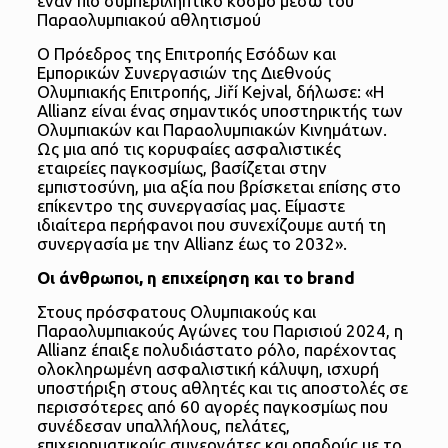
έναν πιο συμπεριληπτικό κόσμο μέσω του
Παραολυμπιακού αθλητισμού
Ο Πρόεδρος της Επιτροπής Εσόδων και
Εμπορικών Συνεργασιών της Διεθνούς
Ολυμπιακής Επιτροπής, Jiří Kejval, δήλωσε: «Η
Allianz είναι ένας σημαντικός υποστηρικτής των
Ολυμπιακών και Παραολυμπιακών Κινημάτων.
Ως μια από τις κορυφαίες ασφαλιστικές
εταιρείες παγκοσμίως, βασίζεται στην
εμπιστοσύνη, μια αξία που βρίσκεται επίσης στο
επίκεντρο της συνεργασίας μας. Είμαστε
ιδιαίτερα περήφανοι που συνεχίζουμε αυτή τη
συνεργασία με την Allianz έως το 2032».
Οι άνθρωποι, η επιχείρηση και το brand
Στους πρόσφατους Ολυμπιακούς και
Παραολυμπιακούς Αγώνες του Παρισιού 2024, η
Allianz έπαιξε πολυδιάστατο ρόλο, παρέχοντας
ολοκληρωμένη ασφαλιστική κάλυψη, ισχυρή
υποστήριξη στους αθλητές και τις αποστολές σε
περισσότερες από 60 αγορές παγκοσμίως που
συνέδεσαν υπαλλήλους, πελάτες,
επιχειρηματικούς συνεργάτες και οπαδούς με το