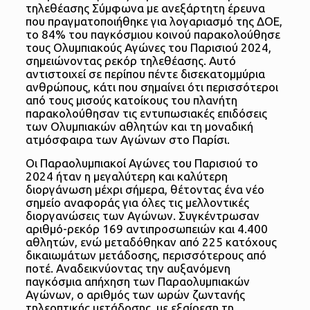
τηλεθέασης Σύμφωνα με ανεξάρτητη έρευνα
που πραγματοποιήθηκε για λογαριασμό της ΔΟΕ,
το 84% του παγκόσμιου κοινού παρακολούθησε
τους Ολυμπιακούς Αγώνες του Παρισιού 2024,
σημειώνοντας ρεκόρ τηλεθέασης. Αυτό
αντιστοιχεί σε περίπου πέντε δισεκατομμύρια
ανθρώπους, κάτι που σημαίνει ότι περισσότεροι
από τους μισούς κατοίκους του πλανήτη
παρακολούθησαν τις εντυπωσιακές επιδόσεις
των Ολυμπιακών αθλητών και τη μοναδική
ατμόσφαιρα των Αγώνων στο Παρίσι.
Οι Παραολυμπιακοί Αγώνες του Παρισιού το
2024 ήταν η μεγαλύτερη και καλύτερη
διοργάνωση μέχρι σήμερα, θέτοντας ένα νέο
σημείο αναφοράς για όλες τις μελλοντικές
διοργανώσεις των Αγώνων. Συγκέντρωσαν
αριθμό-ρεκόρ 169 αντιπροσωπειών και 4.400
αθλητών, ενώ μεταδόθηκαν από 225 κατόχους
δικαιωμάτων μετάδοσης, περισσότερους από
ποτέ. Αναδεικνύοντας την αυξανόμενη
παγκόσμια απήχηση των Παραολυμπιακών
Αγώνων, ο αριθμός των ωρών ζωντανής
τηλεοπτικής μετάδοσης, με εξαίρεση τη