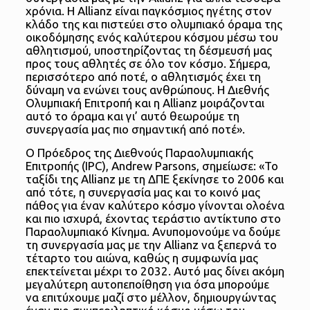
χρόνια. Η Allianz είναι παγκόσμιος ηγέτης στον
κλάδο της και πιστεύει στο ολυμπιακό όραμα της
οικοδόμησης ενός καλύτερου κόσμου μέσω του
αθλητισμού, υποστηρίζοντας τη δέσμευσή μας
προς τους αθλητές σε όλο τον κόσμο. Σήμερα,
περισσότερο από ποτέ, ο αθλητισμός έχει τη
δύναμη να ενώνει τους ανθρώπους. Η Διεθνής
Ολυμπιακή Επιτροπή και η Allianz μοιράζονται
αυτό το όραμα και γι’ αυτό θεωρούμε τη
συνεργασία μας πιο σημαντική από ποτέ».
Ο Πρόεδρος της Διεθνούς Παραολυμπιακής
Επιτροπής (IPC), Andrew Parsons, σημείωσε: «Το
ταξίδι της Allianz με τη ΔΠΕ ξεκίνησε το 2006 και
από τότε, η συνεργασία μας και το κοινό μας
πάθος για έναν καλύτερο κόσμο γίνονται ολοένα
και πιο ισχυρά, έχοντας τεράστιο αντίκτυπο στο
Παραολυμπιακό Κίνημα. Ανυπομονούμε να δούμε
τη συνεργασία μας με την Allianz να ξεπερνά το
τέταρτο του αιώνα, καθώς η συμφωνία μας
επεκτείνεται μέχρι το 2032. Αυτό μας δίνει ακόμη
μεγαλύτερη αυτοπεποίθηση για όσα μπορούμε
να επιτύχουμε μαζί στο μέλλον, δημιουργώντας