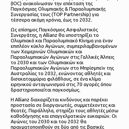
(IOC) ανακοίνωσαν την επέκταση της
Παγκόσμιας Ολυμπιακής & Παραολυμπιακής
Συνεργασίας τους (TOP Partnership) για
τέσσερα ακόμη χρόνια, έως το 2032.
Ως επίσημος Παγκόσμιος Ασφαλιστικός
Συνεργάτης, η Allianz θα υποστηρίξει το
Ολυμπιακό και Παραολυμπιακό Κίνημα για έναν
επιπλέον κύκλο Αγώνων, συμπεριλαμβανομένων
των Χειμερινών Ολυμπιακών και
Παραολυμπιακών Αγώνων στις Γαλλικές Άλπεις
το 2030 και των Ολυμπιακών και
Παραολυμπιακών Αγώνων στο Μπρίσμπεϊν της
Αυστραλίας το 2032, ενώνοντας αθλητές και
δισεκατομμύρια φιλάθλους, σε ένα κλίμα
ειρηνικού ανταγωνισμού στις 70 αγορές όπου
δραστηριοποιείται παγκοσμίως.
Η Allianz διαχειρίζεται κινδύνους και παρέχει
προστασία σε διοργανωτές, συμμετέχοντες και
θεατές. Παράλληλα, στηρίζει τους αθλητές μέσω
καθοδήγησης και επαγγελματικών ευκαιριών. Οι
Αγώνες του 2030 και του 2032 θα
πραγματοποιηθούν σε δύο από τις βασικές