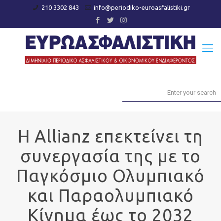
210 3302 843
info@periodiko-euroasfalistiki.gr
Η Allianz επεκτείνει τη
συνεργασία της με το
Παγκόσμιο Ολυμπιακό
και Παραολυμπιακό
Κίνημα έως το 2032