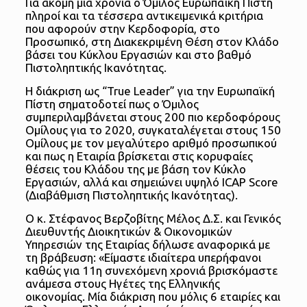
Για ακόμη μία χρονιά ο Όμιλος Ευρωπαϊκή Πίστη
πληροί και τα τέσσερα αντικειμενικά κριτήρια
που αφορούν στην Κερδοφορία, στο
Προσωπικό, στη Διακεκριμένη Θέση στον Κλάδο
βάσει του Κύκλου Εργασιών και στο βαθμό
Πιστοληπτικής Ικανότητας.
Η διάκριση ως “True Leader” για την Ευρωπαϊκή
Πίστη σηματοδοτεί πως ο Όμιλος
συμπεριλαμβάνεται στους 200 πιο κερδοφόρους
Ομίλους για το 2020, συγκαταλέγεται στους 150
Ομίλους με τον μεγαλύτερο αριθμό προσωπικού
και πως η Εταιρία βρίσκεται στις κορυφαίες
θέσεις του Κλάδου της με βάση τον Κύκλο
Εργασιών, αλλά και σημειώνει υψηλό ICAP Score
(Διαβάθμιση Πιστοληπτικής Ικανότητας).
Ο κ. Στέφανος Βερζοβίτης Μέλος Δ.Σ. και Γενικός
Διευθυντής Διοικητικών & Οικονομικών
Υπηρεσιών της Εταιρίας δήλωσε αναφορικά με
τη βράβευση: «Είμαστε ιδιαίτερα υπερήφανοι
καθώς για 11η συνεχόμενη χρονιά βρισκόμαστε
ανάμεσα στους Ηγέτες της Ελληνικής
οικονομίας. Μία διάκριση που μόλις 6 εταιρίες και