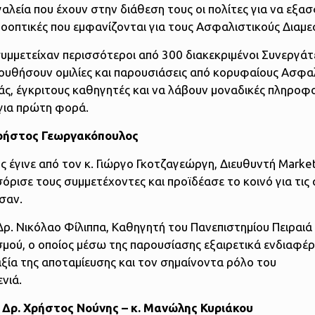
γαλεία που έχουν στην διάθεση τους οι πολίτες για να εξ
προοπτικές που εμφανίζονται για τους Ασφαλιστικούς Διαμ
συμμετείχαν περισσότεροι από 300 διακεκριμένοι Συνεργάτ
κολουθήσουν ομιλίες και παρουσιάσεις από κορυφαίους Ασφα
ς, έγκριτους καθηγητές και να λάβουν μοναδικές πληροφο
για πρώτη φορά.
Χρήστος Γεωργακόπουλος
έγινε από τον κ. Γιώργο Γκοτζαγεώργη, Διευθυντή Market
ρισε τους συμμετέχοντες και προϊδέασε το κοινό για τις
σαν.
ρ. Νικόλαο Φίλιππα, Καθηγητή του Πανεπιστημίου Πειραιά
μού, ο οποίος μέσω της παρουσίασης εξαιρετικά ενδιαφέ
αξία της αποταμίευσης και τον σημαίνοντα ρόλο του
νιά.
– Δρ. Χρήστος Νούνης – κ. Μανώλης Κυριάκου