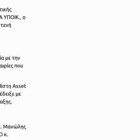
τικής
 ΥΠΟΙΚ., ο
κτενή
ία με την
αιρίες που
Πίστη Asset
έδειξε με
αξης.
κ. Μανώλης
Ο κ.