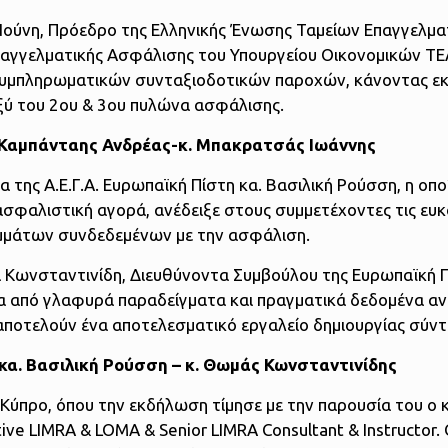
Νούνη, Πρόεδρο της Ελληνικής Ένωσης Ταμείων Επαγγελμα
παγγελματικής Ασφάλισης του Υπουργείου Οικονομικών ΤΕΑ
συμπληρωματικών συνταξιοδοτικών παροχών, κάνοντας ε
ξύ του 2ου & 3ου πυλώνα ασφάλισης.
. Καμπάνταης Ανδρέας-κ. Μπακρατσάς Ιωάννης
 της Α.Ε.Γ.Α. Ευρωπαϊκή Πίστη κα. Βασιλική Ρούσση, η οπο
 ασφαλιστική αγορά, ανέδειξε στους συμμετέχοντες τις ευκ
μάτων συνδεδεμένων με την ασφάλιση.
μά Κωνσταντινίδη, Διευθύνοντα Συμβούλου της Ευρωπαϊκή 
α από γλαφυρά παραδείγματα και πραγματικά δεδομένα αν
αποτελούν ένα αποτελεσματικό εργαλείο δημιουργίας σύντ
 κα. Βασιλική Ρούσση – κ. Θωμάς Κωνσταντινίδης
Κύπρο, όπου την εκδήλωση τίμησε με την παρουσία του ο 
tive LIMRA & LOMA & Senior LIMRA Consultant & Instructor. 