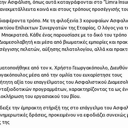
στην Ασφάλιση, όπως αυτά καταγράφονται στο “Limra Insu
 ανεκμετάλλευτα κοινά και στους τρόπους προσέγγισής του
 ενδιαφέροντα τρόπο. Με τη φιλοξενία 3 κορυφαίων Ασφαλ
κτύου Επίλεκτων Συνεργατών της Εταιρίας. Ο λόγος για το
 Μπακρατσά. Κάθε ένας παρουσίασε με το δικό του τρόπο
ιαμεσολαβητή και μέσα από βιωματικές εμπειρίες και πρακ
σέγγισης πελατών, αύξησης πελατολογίου, αλλά και πρακτ
γματοποιήθηκε από τον κ. Χρήστο Γεωργακόπουλο, Διευθύ
ωργακόπουλος μέσα από την ομιλία του ευχαρίστησε τους
ήτητη αξία του επαγγέλματος του Ασφαλιστικού Διαμεσολ
νταξιοδοτικών προγραμμάτων, χαρακτηρίζοντας τα ως έν
λοκλήρωση του εργασιακού του βίου.
έδειξε την έμπρακτη στήριξή της στο επάγγελμα του Ασφα
ενημερωτικές δράσεις, προκειμένου να εφοδιάζει συνεχώς 
ς της