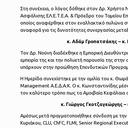
Στη συνέχεια, ο λόγος δόθηκε στον Δρ. Χρήστο 
Ασφάλισης ΕΛ.Ε.Τ.Ε.Α. & Πρόεδρο του Ταμείου Ε
οποίος αναφέρθηκε στον εναλλακτικό πυλώνα 
αναφορά για τις δυνατότητες συνεργασίας μετα
κ. Αδάμ Γροπατσάκης – κ
Τον Δρ. Νούνη διαδέχθηκε η Εμπορική Διευθύντρια
εμπειρία της και την πολυετή παρουσία της στην
υπάρχουν στην προώθηση Επενδυτικών Προγραμ
Η Ημερίδα συνεχίστηκε με την ομιλία του κ. Θω
Management Α.Ε.Δ.Α.Κ. Ο κ. Κωνσταντινίδης μέσ
τον καλύτερο τρόπο πως τα Αμοιβαία Κεφάλαια 
κ. Γιώργος Γκοτζαγεώργης –
Αμέσως μετά πραγματοποιήθηκε σύνδεση με την 
Κυριάκου, CLU, ChFC, FLMI, Senior Regional Execu