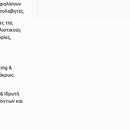
ασφαλίσουν
εσολαβητές.
ες της
λιστικούς
ρίες,
ing &
 άκρως
 & Ιδρυτή
ροντων και