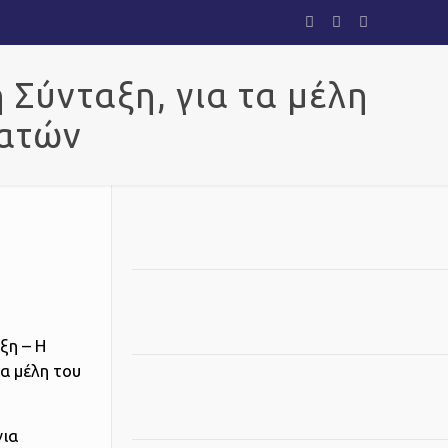
 Σύνταξη, για τα μέλη
γατών
ξη – Η
τα μέλη του
για