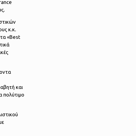
rance
ς.
ιστικών
υς κ.κ.
 τα «Best
τικά
ικές
νοντα
αβητή και
α πολύτιμο
λιστικού
με