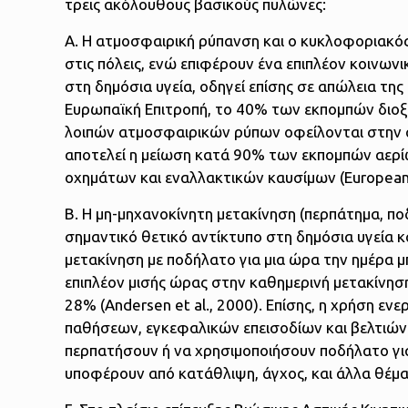
τρεις ακόλουθους βασικούς πυλώνες:
Α. Η ατμοσφαιρική ρύπανση και ο κυκλοφοριακό
στις πόλεις, ενώ επιφέρουν ένα επιπλέον κοινων
στη δημόσια υγεία, οδηγεί επίσης σε απώλεια τ
Ευρωπαϊκή Επιτροπή, το 40% των εκπομπών διοξ
λοιπών ατμοσφαιρικών ρύπων οφείλονται στην α
αποτελεί η μείωση κατά 90% των εκπομπών αερ
οχημάτων και εναλλακτικών καυσίμων (European
Β. Η μη-μηχανοκίνητη μετακίνηση (περπάτημα, πο
σημαντικό θετικό αντίκτυπο στη δημόσια υγεία κ
μετακίνηση με ποδήλατο για μια ώρα την ημέρα 
επιπλέον μισής ώρας στην καθημερινή μετακίνησ
28% (Andersen et al., 2000). Επίσης, η χρήση ε
παθήσεων, εγκεφαλικών επεισοδίων και βελτιώνει
περπατήσουν ή να χρησιμοποιήσουν ποδήλατο για
υποφέρουν από κατάθλιψη, άγχος, και άλλα θέμα