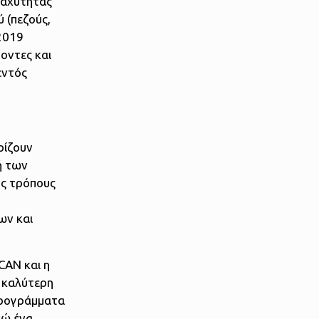
 ταχύτητας
 (πεζούς,
 2019
οντες και
εντός
ρίζουν
ή των
υς τρόπους
ων και
CAN και η
 καλύτερη
προγράμματα
νώ ένα