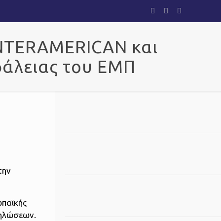
INTERAMERICAN και
φάλειας του ΕΜΠ
την
ωπαϊκής
κδηλώσεων.