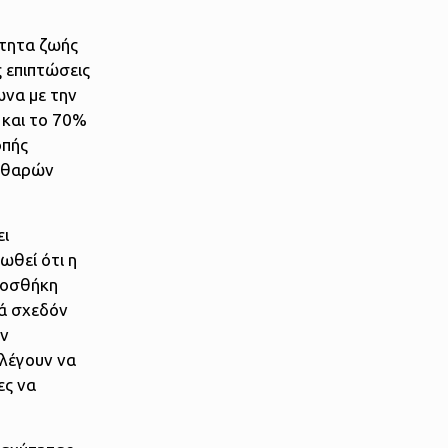
ότητα ζωής
ς επιπτώσεις
ωνα με την
 και το 70%
οπής
καθαρών
ει
ωθεί ότι η
προσθήκη
τά σχεδόν
ών
ιλέγουν να
ες να