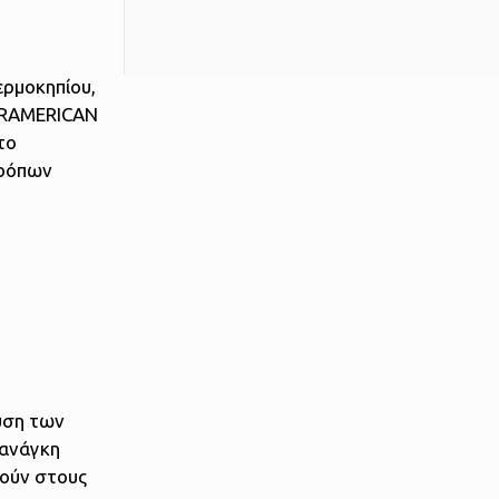
ερμοκηπίου,
TERAMERICAN
το
τρόπων
υση των
 ανάγκη
ρούν στους