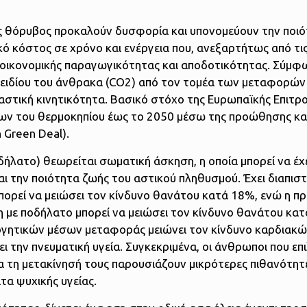
ς θόρυβος προκαλούν δυσφορία και υπονομεύουν την ποι
ικό κόστος σε χρόνο και ενέργεια που, ανεξαρτήτως από τι
ης οικονομικής παραγωγικότητας και αποδοτικότητας. Σύμφ
ειδίου του άνθρακα (CO2) από τον τομέα των μεταφορών
στική κινητικότητα. Βασικό στόχο της Ευρωπαϊκής Επιτρ
ίων του θερμοκηπίου έως το 2050 μέσω της προώθησης 
 Green Deal).
δήλατο) θεωρείται σωματική άσκηση, η οποία μπορεί να έχ
αι την ποιότητα ζωής του αστικού πληθυσμού. Έχει διαπιστ
μπορεί να μειώσει τον κίνδυνο θανάτου κατά 18%, ενώ η 
η με ποδήλατο μπορεί να μειώσει τον κίνδυνο θανάτου κα
νεργητικών μέσων μεταφοράς μειώνει τον κίνδυνο καρδιακ
 την πνευματική υγεία. Συγκεκριμένα, οι άνθρωποι που επ
 τη μετακίνησή τους παρουσιάζουν μικρότερες πιθανότητ
τα ψυχικής υγείας.