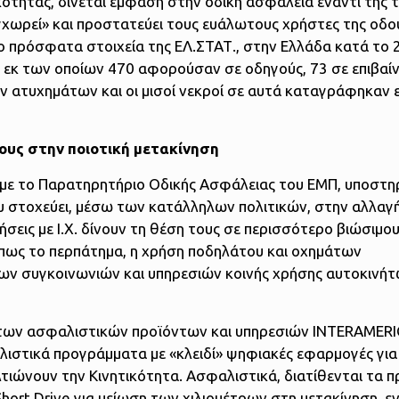
τικότητας, δίνεται έμφαση στην οδική ασφάλεια έναντι της
γχωρεί» και προστατεύει τους ευάλωτους χρήστες της οδού
ο πρόσφατα στοιχεία της ΕΛ.ΣΤΑΤ., στην Ελλάδα κατά το
εκ των οποίων 470 αφορούσαν σε οδηγούς, 73 σε επιβαίν
ν ατυχημάτων και οι μισοί νεκροί σε αυτά καταγράφηκαν 
ους στην ποιοτική μετακίνηση
 με το Παρατηρητήριο Οδικής Ασφάλειας του ΕΜΠ, υποστη
ου στοχεύει, μέσω των κατάλληλων πολιτικών, στην αλλαγ
σεις με Ι.Χ. δίνουν τη θέση τους σε περισσότερο βιώσιμο
 όπως το περπάτημα, η χρήση ποδηλάτου και οχημάτων
σίων συγκοινωνιών και υπηρεσιών κοινής χρήσης αυτοκινήτ
ο των ασφαλιστικών προϊόντων και υπηρεσιών INTERAMERI
ιστικά προγράμματα με «κλειδί» ψηφιακές εφαρμογές για
τιώνουν την Κινητικότητα. Ασφαλιστικά, διατίθενται τα 
hort Drive για μείωση των χιλιομέτρων στη μετακίνηση, ε