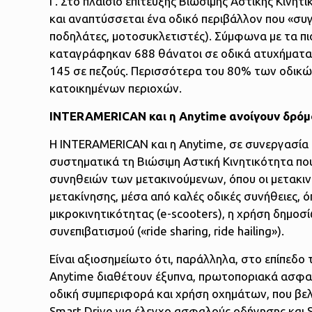
Γ. Στο πλαίσιο επίτευξης Βιώσιμης Αστικής Κινη
και αναπτύσσεται ένα οδικό περιβάλλον που «συ
ποδηλάτες, μοτοσυκλετιστές). Σύμφωνα με τα πι
καταγράφηκαν 688 θάνατοι σε οδικά ατυχήματα 
145 σε πεζούς. Περισσότερα του 80% των οδικώ
κατοικημένων περιοχών.
INTERAMERICAN και η Anytime ανοίγουν δρόμ
H INTERAMERICAN και η Anytime, σε συνεργασία
συστηματικά τη Βιώσιμη Αστική Κινητικότητα π
συνηθειών των μετακινούμενων, όπου οι μετακινή
μετακίνησης, μέσα από καλές οδικές συνήθειες,
μικροκινητικότητας (e-scooters), η χρήση δημο
συνεπιβατισμού («ride sharing, ride hailing»).
Είναι αξιοσημείωτο ότι, παράλληλα, στο επίπεδ
Anytime διαθέτουν έξυπνα, πρωτοποριακά ασφαλ
οδική συμπεριφορά και χρήση οχημάτων, που βελ
Smart Drive για έλεγχο ασφαλούς οδήγησης και S