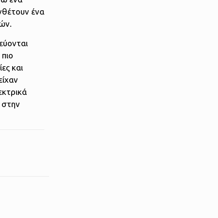
υνθέτουν ένα
ών.
εύονται
 πιο
ες και
είχαν
εκτρικά
 στην