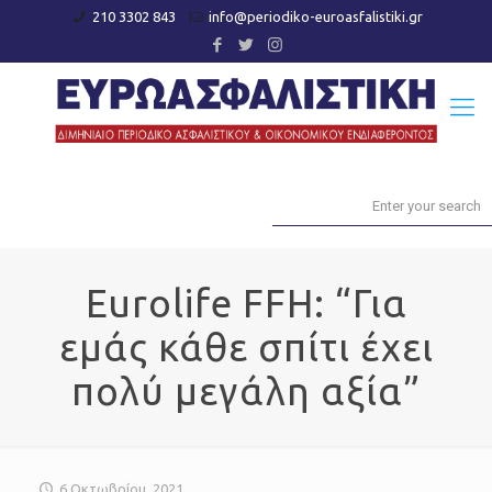
210 3302 843
info@periodiko-euroasfalistiki.gr
Eurolife FFH: “Για
εμάς κάθε σπίτι έχει
πολύ μεγάλη αξία”
6 Οκτωβρίου, 2021