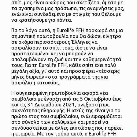
σπίτι μας είναι ο χώρος που σχετίζεται άμεσα με
τα αγαπημένα μας πρόσωπα, τις αναμνήσεις μας,
ενώ είναι συνδεδεμένο με στιγμές που θέλουμε
να κρατήσουμε για πάντα.
Για το λόγο αυτό, η Eurolife FFH προχωρά σε μια
σημαντική πρωτοβουλία που θα δώσει κίνητρο
σε ακόμα περισσότερους Έλληνες να
ασφαλίσουν το σπίτι τους, ώστε να είναι
προστατευμένοι και να μπορούν να
απολαμβάνουν τη ζωή και την καθημερινότητά
τους. Για τη Eurolife FFH, κάθε σπίτι έχει πολύ
μεγάλη αξία, γι’ αυτό και προσφέρει «τέσσερις
μήνες δωρεάν» στα προγράμματά της για
ασφάλιση κατοικίας.
Η συγκεκριμένη πρωτοβουλία αφορά νέα
συμβόλαια με έναρξη από τις 5 Οκτωβρίου έως
και τις 31 Δεκεμβρίου 2021, ανεξαρτήτως
συχνότητας πληρωμής. Η ισχύς της είναι για το
πρώτο έτος του συμβολαίου, ενώ εφαρμόζεται
στο σύνολο των καλύψεων και μπορεί να
συνδυαστεί και με άλλες εκπτώσεις που παρέχει
η εταιρεία. Με τον τρόπο αυτό, η Eurolife FFH