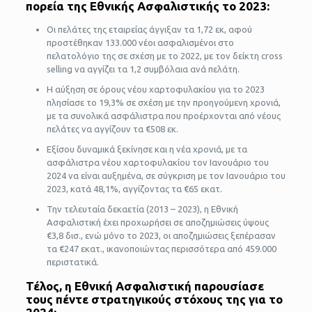
πορεία της Εθνικής Ασφαλιστικής το 2023:
Οι πελάτες της εταιρείας άγγιξαν τα 1,72 εκ, αφού
προστέθηκαν 133.000 νέοι ασφαλισμένοι στο
πελατολόγιο της σε σχέση με το 2022, με τον δείκτη cross
selling να αγγίζει τα 1,2 συμβόλαια ανά πελάτη.
Η αύξηση σε όρους νέου χαρτοφυλακίου για το 2023
πλησίασε το 19,3% σε σχέση με την προηγούμενη χρονιά,
με τα συνολικά ασφάλιστρα που προέρχονται από νέους
πελάτες να αγγίζουν τα €508 εκ.
Εξίσου δυναμικά ξεκίνησε και η νέα χρονιά, με τα
ασφάλιστρα νέου χαρτοφυλακίου τον Ιανουάριο του
2024 να είναι αυξημένα, σε σύγκριση με τον Ιανουάριο του
2023, κατά 48,1%, αγγίζοντας τα €65 εκατ.
Την τελευταία δεκαετία (2013 – 2023), η Εθνική
Ασφαλιστική έχει προχωρήσει σε αποζημιώσεις ύψους
€3,8 δισ., ενώ μόνο το 2023, οι αποζημιώσεις ξεπέρασαν
τα €247 εκατ., ικανοποιώντας περισσότερα από 459.000
περιστατικά.
Τέλος, η Εθνική Ασφαλιστική παρουσίασε
τους πέντε στρατηγικούς στόχους της για το