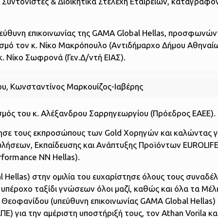
 Συντονιστές & Διοικητικά Στελέχη Εταιρειών, καταγράφο
εύθυνη επικοινωνίας της GAMA Global Hellas, προσφωνών
ισμό τον κ. Νίκο Μακρόπουλο (Αντιδήμαρχο Δήμου Αθηναίων
. Νίκο Σωφρονά (Γεν.Δ/ντή ΕΙΑΣ).
υ, Κωνσταντίνος Μαρκουίζος-Ιαβέρης
σμός του κ. Αλέξανδρου Σαρρηγεωργίου (Πρόεδρος ΕΑΕΕ).
σε τους εκπροσώπους των Gold Χορηγών και καλώντας γ
Πωλήσεων, Εκπαίδευσης και Ανάπτυξης Προϊόντων EUROLIFE 
formance NN Hellas).
 Hellas) στην ομιλία του ευχαρίστησε όλους τους συναδέ
 υπέροχο ταξίδι γνώσεων όλοι μαζί, καθώς και όλα τα Μέ
Θεοφανίδου (υπεύθυνη επικοινωνίας GAMA Global Hellas) 
Ε) για την αμέριστη υποστήριξή τους, τον Athan Vorila κα