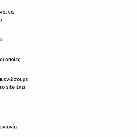
ναι να
ύ
ιο
οι οποίες
μπυκνώσουμε
ο site έχει
υ
οινωνία