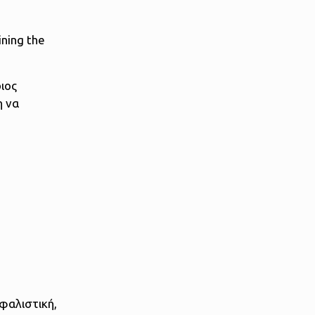
ining the
ιος
η να
φαλιστική,