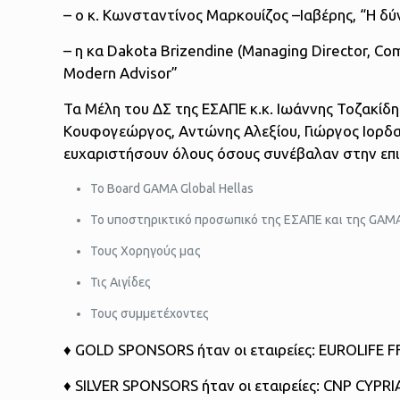
– ο κ. Κωνσταντίνος Μαρκουίζος –Ιαβέρης, “Η δύ
– η κα Dakota Brizendine (Managing Director, Com
Modern Advisor”
Τα Μέλη του ΔΣ της ΕΣΑΠΕ κ.κ. Ιωάννης Τοζακίδ
Κουφογεώργος, Αντώνης Αλεξίου, Γιώργος Ιορδα
ευχαριστήσουν όλους όσους συνέβαλαν στην επι
Το Board GAMA Global Hellas
Το υποστηρικτικό προσωπικό της ΕΣΑΠΕ και της GAMA 
Τους Χορηγούς μας
Τις Αιγίδες
Τους συμμετέχοντες
♦ GOLD SPONSORS ήταν οι εταιρείες: EUROLIFE F
♦ SILVER SPONSORS ήταν οι εταιρείες: CNP CYPRI