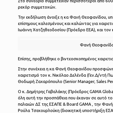
Στο συνέδριο συμμετείχαν περισσότεροι από 600
ρεκόρ συμμετοχών.
Την εκδήλωση άνοιξε η κα Φανή Θεοφανίδου, υπ
επίσημους καλεσμένους και καλώντας για χαιρετ
Ιωάννη Χατζηθεοδοσίου (Πρόεδρο ΕΕΑ), και τον κ
Φανή Θεοφανίδο
Επίσης, προβλήθηκε ο βιντεοσκοπημένος χαιρετι
Στην συνέχεια η κα Φανή Θεοφανίδου προσφώνη
χαιρετισμό τον κ. Νικόλαο Δελένδα (Γεν.Δ/ντή 
Θοδωρή Ζαχαρόπουλο (Senior Manager, Sales Per
Ο κ. Δημήτρης Γαβαλάκης (Πρόεδρος GAMA Global
όλη αυτή την προσπάθεια που έκαναν σε αυτό το
παλαιών ΔΣ της ΕΣΑΠΕ & Board GAMA , την Φανή 
Ρούλα Τσεκουρλούκη (διοικητική υποστήριξη ΕΣΑΠ