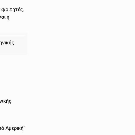
 φοιτητές,
ναι η
ηνικής
νικής
από Αμερική”