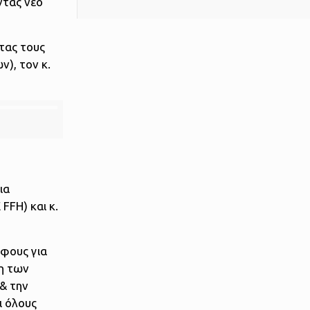
ντας νέο
τας τους
), τον κ.
ια
FFH) και κ.
λφους για
λη των
& την
ι όλους