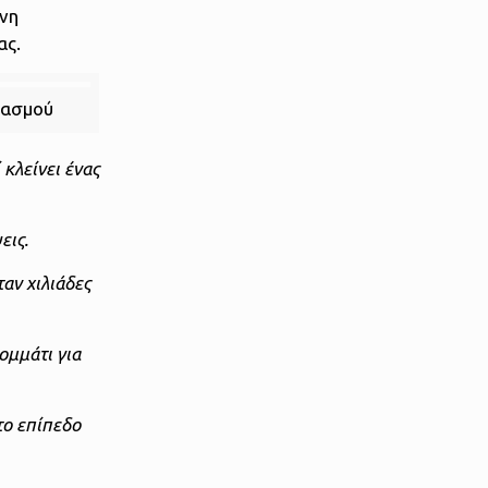
ννη
ας.
ιασμού
 κλείνει ένας
εις.
ταν χιλιάδες
ομμάτι για
το επίπεδο