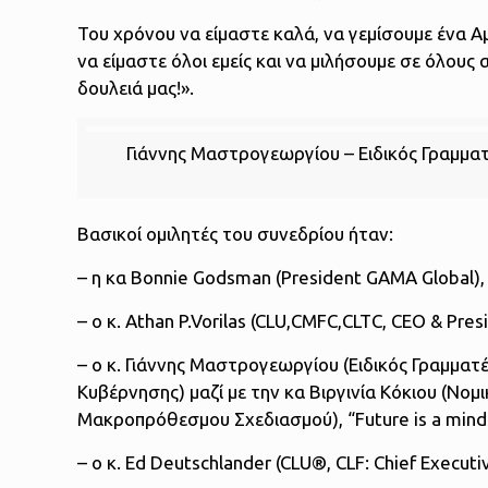
Του χρόνου να είμαστε καλά, να γεμίσουμε ένα Αμ
να είμαστε όλοι εμείς και να μιλήσουμε σε όλους 
δουλειά μας!».
Γιάννης Μαστρογεωργίου – Ειδικός Γραμμ
Βασικοί ομιλητές του συνεδρίου ήταν:
– η κα Bonnie Godsman (President GAMA Global),
– ο κ. Athan P.Vorilas (CLU,CMFC,CLTC, CEO & Presi
– ο κ. Γιάννης Μαστρογεωργίου (Ειδικός Γραμμα
Κυβέρνησης) μαζί με την κα Βιργινία Κόκιου (Νομ
Μακροπρόθεσμου Σχεδιασμού), “Future is a mind
– ο κ. Ed Deutschlander (CLU®, CLF: Chief Execut