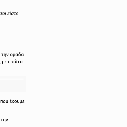
σοι είστε
η την ομάδα
, με πρώτο
ς που έχουμε
 την