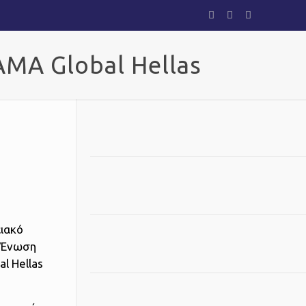
MA Global Hellas
ειακό
η Ένωση
l Hellas